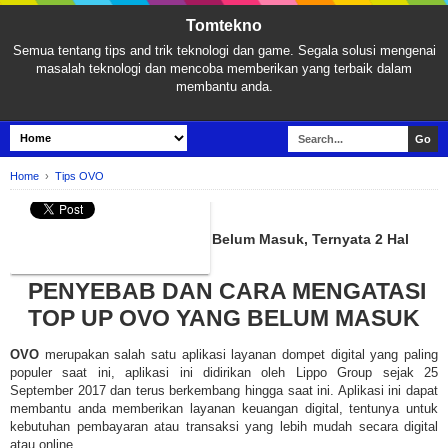
Tomtekno
Semua tentang tips and trik teknologi dan game. Segala solusi mengenai
masalah teknologi dan mencoba memberikan yang terbaik dalam
membantu anda.
Home
›
Tips OVO
TIPS OVO
Top Up atau Isi Saldo di OVO Belum Masuk, Ternyata 2 Hal
Inilah Penyebabnya!
PENYEBAB DAN CARA MENGATASI
TOP UP OVO YANG BELUM MASUK
OVO
merupakan salah satu aplikasi layanan dompet digital yang paling
populer saat ini, aplikasi ini didirikan oleh Lippo Group sejak 25
September 2017 dan terus berkembang hingga saat ini. Aplikasi ini dapat
membantu anda memberikan layanan keuangan digital, tentunya untuk
kebutuhan pembayaran atau transaksi yang lebih mudah secara digital
atau online.