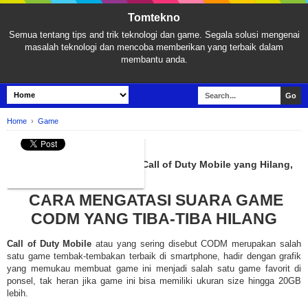
Tomtekno
Semua tentang tips and trik teknologi dan game. Segala solusi mengenai
masalah teknologi dan mencoba memberikan yang terbaik dalam
membantu anda.
Home
›
Game
GAME
Cara Mengatasi Suara Game Call of Duty Mobile yang Hilang,
Mudah Banget!
CARA MENGATASI SUARA GAME
CODM YANG TIBA-TIBA HILANG
Call of Duty Mobile
atau yang sering disebut CODM merupakan salah
satu game tembak-tembakan terbaik di smartphone, hadir dengan grafik
yang memukau membuat game ini menjadi salah satu game favorit di
ponsel, tak heran jika game ini bisa memiliki ukuran size hingga 20GB
lebih.