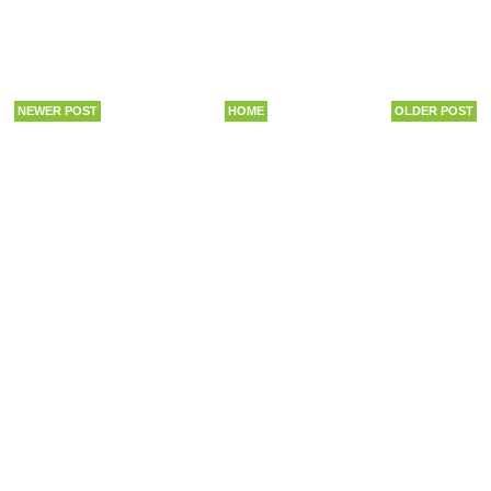
NEWER POST
HOME
OLDER POST