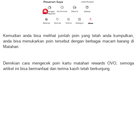
Kemudian anda bisa melihat jumlah poin yang telah anda kumpulkan,
anda bisa menukarkan poin tersebut dengan berbagai macam barang di
Matahari.
Demikian cara mengecek poin kartu matahari rewards OVO, semoga
artikel ini bisa bermanfaat dan terima kasih telah berkunjung.