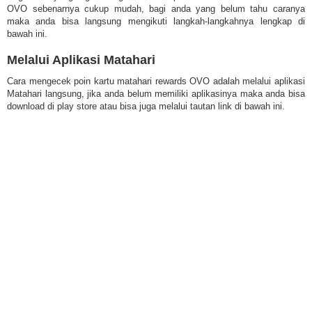
OVO sebenarnya cukup mudah, bagi anda yang belum tahu caranya
maka anda bisa langsung mengikuti langkah-langkahnya lengkap di
bawah ini.
Melalui Aplikasi Matahari
Cara mengecek poin kartu matahari rewards OVO adalah melalui aplikasi
Matahari langsung, jika anda belum memiliki aplikasinya maka anda bisa
download di play store atau bisa juga melalui tautan link di bawah ini.