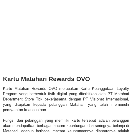
Kartu Matahari Rewards OVO
Kartu Matahari Rewards OVO merupakan Kartu Keanggotaan Loyalty
Program yang berbentuk fisik digital yang diterbitkan oleh PT Matahari
Department Store Tbk bekerjasama dengan PT Visionet Internasional,
yang ditujukan kepada pelanggan Matahari yang telah memenuhi
persyaratan keanggotaan.
Fungsi dari pelanggan yang memiliki kartu tersebut adalah pelanggan
akan mendapatkan berbagai macam keuntungan dari seringnya belanja di
Matahari, adapun berbagai macam keuntungannya diantaranya adalah