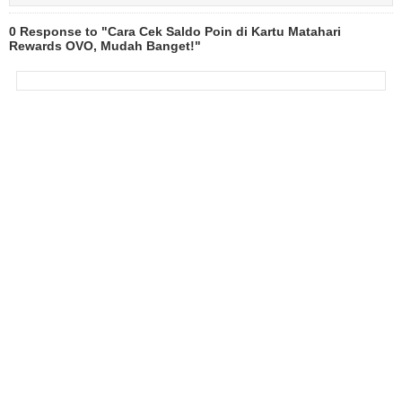
0 Response to "Cara Cek Saldo Poin di Kartu Matahari
Rewards OVO, Mudah Banget!"