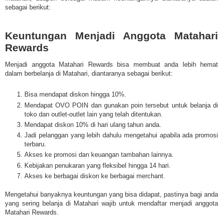
sebagai berikut:
Keuntungan Menjadi Anggota Matahari
Rewards
Menjadi anggota Matahari Rewards bisa membuat anda lebih hemat
dalam berbelanja di Matahari, diantaranya sebagai berikut:
Bisa mendapat diskon hingga 10%.
Mendapat OVO POIN dan gunakan poin tersebut untuk belanja di
toko dan outlet-outlet lain yang telah ditentukan.
Mendapat diskon 10% di hari ulang tahun anda.
Jadi pelanggan yang lebih dahulu mengetahui apabila ada promosi
terbaru.
Akses ke promosi dan keuangan tambahan lainnya.
Kebijakan penukaran yang fleksibel hingga 14 hari.
Akses ke berbagai diskon ke berbagai merchant.
Mengetahui banyaknya keuntungan yang bisa didapat, pastinya bagi anda
yang sering belanja di Matahari wajib untuk mendaftar menjadi anggota
Matahari Rewards.