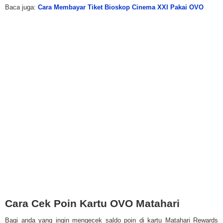
Baca juga:
Cara Membayar Tiket Bioskop Cinema XXI Pakai OVO
Cara Cek Poin Kartu OVO Matahari
Bagi anda yang ingin mengecek saldo poin di kartu Matahari Rewards