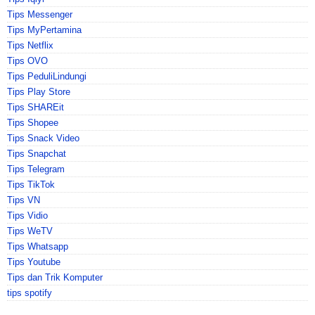
Tips Messenger
Tips MyPertamina
Tips Netflix
Tips OVO
Tips PeduliLindungi
Tips Play Store
Tips SHAREit
Tips Shopee
Tips Snack Video
Tips Snapchat
Tips Telegram
Tips TikTok
Tips VN
Tips Vidio
Tips WeTV
Tips Whatsapp
Tips Youtube
Tips dan Trik Komputer
tips spotify