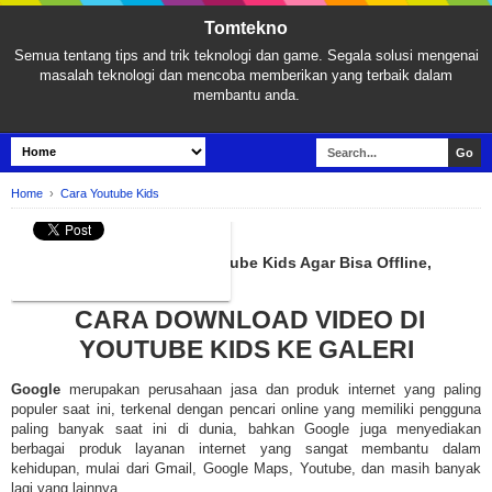
Tomtekno
Semua tentang tips and trik teknologi dan game. Segala solusi mengenai
masalah teknologi dan mencoba memberikan yang terbaik dalam
membantu anda.
Home
›
Cara Youtube Kids
CARA YOUTUBE KIDS
Cara Download Video di Youtube Kids Agar Bisa Offline,
Mudah Terbaru!
CARA DOWNLOAD VIDEO DI
YOUTUBE KIDS KE GALERI
Google
merupakan perusahaan jasa dan produk internet yang paling
populer saat ini, terkenal dengan pencari online yang memiliki pengguna
paling banyak saat ini di dunia, bahkan Google juga menyediakan
berbagai produk layanan internet yang sangat membantu dalam
kehidupan, mulai dari Gmail, Google Maps, Youtube, dan masih banyak
lagi yang lainnya.