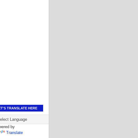
ET'S TRANSLATE HERE
wered by
Translate