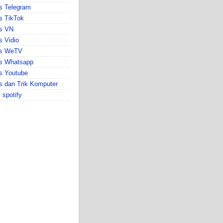
s Telegram
s TikTok
ps VN
s Vidio
ps WeTV
ps Whatsapp
s Youtube
s dan Trik Komputer
s spotify