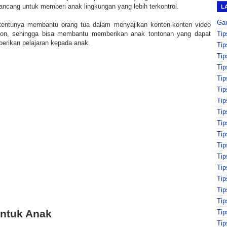
ancang untuk memberi anak lingkungan yang lebih terkontrol.
L
Ga
 tentunya membantu orang tua dalam menyajikan konten-konten video
Tip
ton, sehingga bisa membantu memberikan anak tontonan yang dapat
erikan pelajaran kepada anak.
Tip
Tip
Tip
Tip
Tip
Tip
Tip
Tip
Tip
Tip
Ti
Tip
Tip
Ti
Tip
ntuk Anak
Tip
Tip