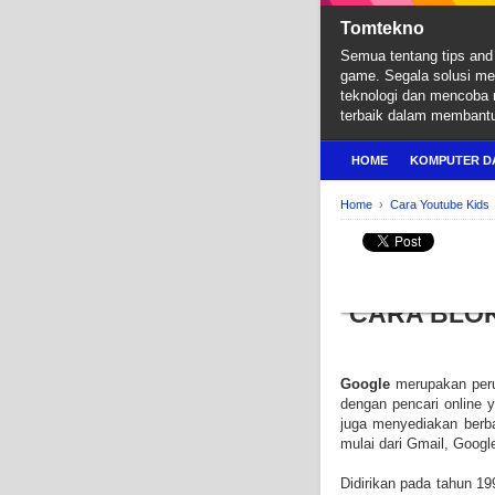
Tomtekno
Semua tentang tips and 
game. Segala solusi m
teknologi dan mencoba
terbaik dalam membant
HOME
KOMPUTER D
Home
›
Cara Youtube Kids
CARA YOUTUBE KIDS
Cara Memblokir Cha
CARA BLOKI
Google
merupakan peru
dengan pencari online 
juga menyediakan berb
mulai dari Gmail, Googl
Didirikan pada tahun 1