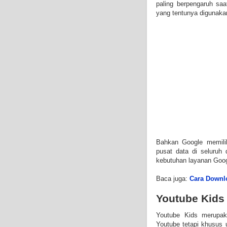
paling berpengaruh saa
yang tentunya digunakan
Bahkan Google memili
pusat data di seluruh
kebutuhan layanan Googl
Baca juga:
Cara Downlo
Youtube Kids
Youtube Kids merupak
Youtube tetapi khusus 