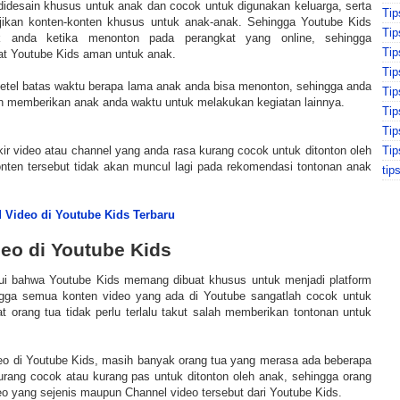
desain khusus untuk anak dan cocok untuk digunakan keluarga, serta
Tip
jikan konten-konten khusus untuk anak-anak. Sehingga Youtube Kids
Tip
k anda ketika menonton pada perangkat yang online, sehingga
Ti
at Youtube Kids aman untuk anak.
Tip
tel batas waktu berapa lama anak anda bisa menonton, sehingga anda
Ti
dan memberikan anak anda waktu untuk melakukan kegiatan lainnya.
Ti
Tip
Tip
ir video atau channel yang anda rasa kurang cocok untuk ditonton oleh
nten tersebut tidak akan muncul lagi pada rekomendasi tontonan anak
tip
 Video di Youtube Kids Terbaru
eo di Youtube Kids
hui bahwa Youtube Kids memang dibuat khusus untuk menjadi platform
ngga semua konten video yang ada di Youtube sangatlah cocok untuk
 orang tua tidak perlu terlalu takut salah memberikan tontonan untuk
eo di Youtube Kids, masih banyak orang tua yang merasa ada beberapa
rang cocok atau kurang pas untuk ditonton oleh anak, sehingga orang
eo yang sejenis maupun Channel video tersebut dari Youtube Kids.