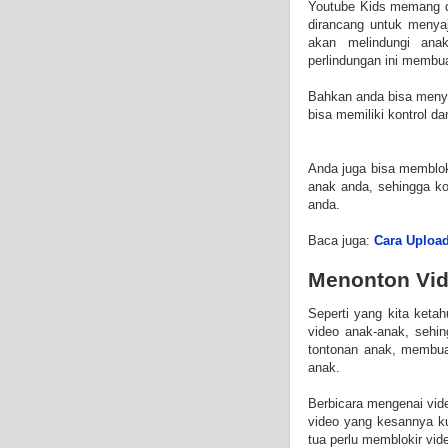
Youtube Kids memang di
dirancang untuk menya
akan melindungi ana
perlindungan ini membu
Bahkan anda bisa menye
bisa memiliki kontrol 
Anda juga bisa memblok
anak anda, sehingga ko
anda.
Baca juga:
Cara Upload
Menonton Vid
Seperti yang kita keta
video anak-anak, sehi
tontonan anak, membuat
anak.
Berbicara mengenai vid
video yang kesannya ku
tua perlu memblokir vid