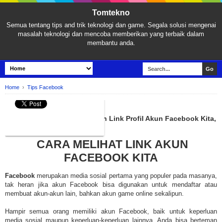
Tomtekno
Semua tentang tips and trik teknologi dan game. Segala solusi mengenai
masalah teknologi dan mencoba memberikan yang terbaik dalam
membantu anda.
Home
›
Tips Facebook
TIPS FACEBOOK
Cara Melihat dan Membagikan Link Profil Akun Facebook Kita,
Mudah Sekali!
CARA MELIHAT LINK AKUN
FACEBOOK KITA
Facebook
merupakan media sosial pertama yang populer pada masanya,
tak heran jika akun Facebook bisa digunakan untuk mendaftar atau
membuat akun-akun lain, bahkan akun game online sekalipun.
Hampir semua orang memiliki akun Facebook, baik untuk keperluan
media sosial maupun keperluan-keperluan lainnya. Anda bisa berteman