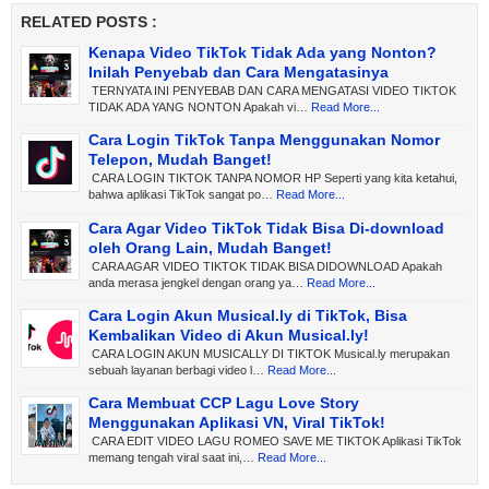
RELATED POSTS :
Kenapa Video TikTok Tidak Ada yang Nonton?
Inilah Penyebab dan Cara Mengatasinya
TERNYATA INI PENYEBAB DAN CARA MENGATASI VIDEO TIKTOK
TIDAK ADA YANG NONTON Apakah vi…
Read More...
Cara Login TikTok Tanpa Menggunakan Nomor
Telepon, Mudah Banget!
CARA LOGIN TIKTOK TANPA NOMOR HP Seperti yang kita ketahui,
bahwa aplikasi TikTok sangat po…
Read More...
Cara Agar Video TikTok Tidak Bisa Di-download
oleh Orang Lain, Mudah Banget!
CARA AGAR VIDEO TIKTOK TIDAK BISA DIDOWNLOAD Apakah
anda merasa jengkel dengan orang ya…
Read More...
Cara Login Akun Musical.ly di TikTok, Bisa
Kembalikan Video di Akun Musical.ly!
CARA LOGIN AKUN MUSICALLY DI TIKTOK Musical.ly merupakan
sebuah layanan berbagi video l…
Read More...
Cara Membuat CCP Lagu Love Story
Menggunakan Aplikasi VN, Viral TikTok!
CARA EDIT VIDEO LAGU ROMEO SAVE ME TIKTOK Aplikasi TikTok
memang tengah viral saat ini,…
Read More...