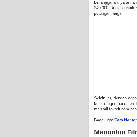
berlangganan, yaitu han
249.000 Rupiah untuk 
potongan harga.
Selain itu, dengan adan
ketika ingin menonton f
menjadi favorit para p
Baca juga:
Cara Nonto
Menonton Fil