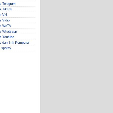
s Telegram
s TikTok
ps VN
s Vidio
ps WeTV
ps Whatsapp
s Youtube
s dan Trik Komputer
s spotify