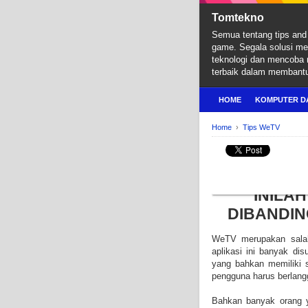
Tomtekno
Semua tentang tips and 
game. Segala solusi m
teknologi dan mencoba
terbaik dalam membant
HOME
KOMPUTER D
Home
›
Tips WeTV
TIPS WETV
Kelebihan dan Keku
INILA
DIBANDIN
WeTV merupakan salah s
aplikasi ini banyak di
yang bahkan memiliki s
pengguna harus berlang
Bahkan banyak orang 