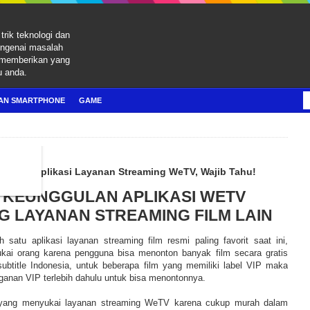
trik teknologi dan
engenai masalah
 memberikan yang
u anda.
AN SMARTPHONE
GAME
rangan Aplikasi Layanan Streaming WeTV, Wajib Tahu!
H KEUNGGULAN APLIKASI WETV
G LAYANAN STREAMING FILM LAIN
atu aplikasi layanan streaming film resmi paling favorit saat ini,
sukai orang karena pengguna bisa menonton banyak film secara gratis
ubtitle Indonesia, untuk beberapa film yang memiliki label VIP maka
ganan VIP terlebih dahulu untuk bisa menontonnya.
yang menyukai layanan streaming WeTV karena cukup murah dalam