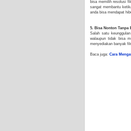
bisa memilih resolusi f
sangat membantu ketika
anda bisa mendapat hibu
5. Bisa Nonton Tanpa
Salah satu keunggulan
walaupun tidak bisa 
menyediakan banyak film
Baca juga:
Cara Menga