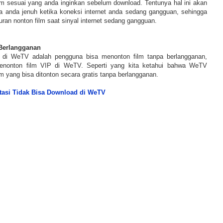
ilm sesuai yang anda inginkan sebelum download. Tentunya hal ini akan
 anda jenuh ketika koneksi internet anda sedang gangguan, sehingga
ran nonton film saat sinyal internet sedang gangguan.
 Berlangganan
 di WeTV adalah pengguna bisa menonton film tanpa berlangganan,
menonton film VIP di WeTV. Seperti yang kita ketahui bahwa WeTV
 yang bisa ditonton secara gratis tanpa berlangganan.
tasi Tidak Bisa Download di WeTV