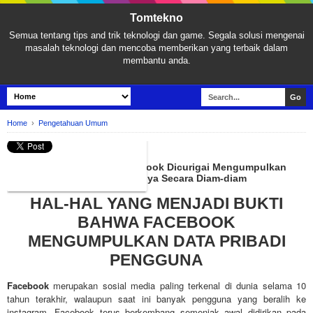
Tomtekno
Semua tentang tips and trik teknologi dan game. Segala solusi mengenai
masalah teknologi dan mencoba memberikan yang terbaik dalam
membantu anda.
Home
›
Pengetahuan Umum
PENGETAHUAN UMUM
Hal-hal yang Membuat Facebook Dicurigai Mengumpulkan
Data-data Pribadi Penggunanya Secara Diam-diam
HAL-HAL YANG MENJADI BUKTI
BAHWA FACEBOOK
MENGUMPULKAN DATA PRIBADI
PENGGUNA
Facebook
merupakan sosial media paling terkenal di dunia selama 10
tahun terakhir, walaupun saat ini banyak pengguna yang beralih ke
instagram. Facebook terus berkembang semenjak awal didirikan pada