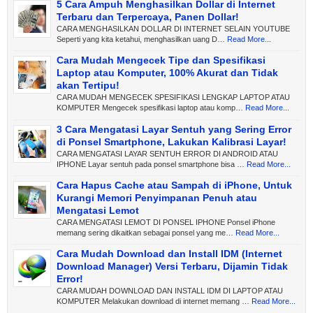
5 Cara Ampuh Menghasilkan Dollar di Internet
Terbaru dan Terpercaya, Panen Dollar!
CARA MENGHASILKAN DOLLAR DI INTERNET SELAIN YOUTUBE
Seperti yang kita ketahui, menghasilkan uang D…
Read More...
Cara Mudah Mengecek Tipe dan Spesifikasi
Laptop atau Komputer, 100% Akurat dan Tidak
akan Tertipu!
CARA MUDAH MENGECEK SPESIFIKASI LENGKAP LAPTOP ATAU
KOMPUTER Mengecek spesifikasi laptop atau komp…
Read More...
3 Cara Mengatasi Layar Sentuh yang Sering Error
di Ponsel Smartphone, Lakukan Kalibrasi Layar!
CARA MENGATASI LAYAR SENTUH ERROR DI ANDROID ATAU
IPHONE Layar sentuh pada ponsel smartphone bisa …
Read More...
Cara Hapus Cache atau Sampah di iPhone, Untuk
Kurangi Memori Penyimpanan Penuh atau
Mengatasi Lemot
CARA MENGATASI LEMOT DI PONSEL IPHONE Ponsel iPhone
memang sering dikaitkan sebagai ponsel yang me…
Read More...
Cara Mudah Download dan Install IDM (Internet
Download Manager) Versi Terbaru, Dijamin Tidak
Error!
CARA MUDAH DOWNLOAD DAN INSTALL IDM DI LAPTOP ATAU
KOMPUTER Melakukan download di internet memang …
Read More...