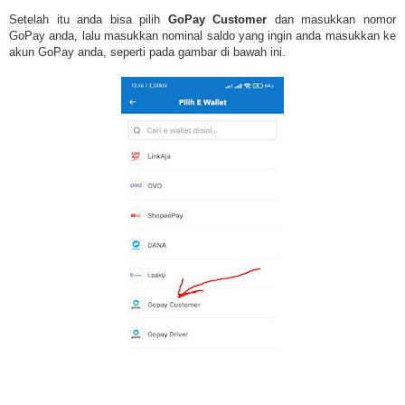
Setelah itu anda bisa pilih
GoPay Customer
dan masukkan nomor
GoPay anda, lalu masukkan nominal saldo yang ingin anda masukkan ke
akun GoPay anda, seperti pada gambar di bawah ini.