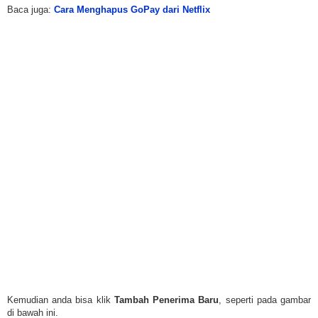
Baca juga:
Cara Menghapus GoPay dari Netflix
Kemudian anda bisa klik
Tambah Penerima Baru
, seperti pada gambar
di bawah ini.