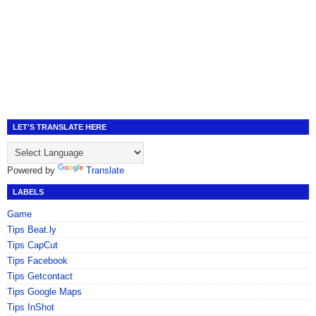
LET'S TRANSLATE HERE
Powered by
Translate
LABELS
Game
Tips Beat.ly
Tips CapCut
Tips Facebook
Tips Getcontact
Tips Google Maps
Tips InShot