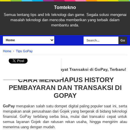
Tomtekno
Semua tentang tips and trik teknologi dan game. Segala solusi mengenai
masalah teknologi dan mencoba memberikan yang terbaik dalam
membantu anda.
Home
›
Tips GoPay
TIPS GOPAY
Cara Mudah Menghapus Riwayat Transaksi di GoPay, Terbaru!
CARA MENGHAPUS HISTORY
PEMBAYARAN DAN TRANSAKSI DI
GOPAY
GoPay
merupakan salah satu dompet digital paling populer saat ini, serta
merupakan anak perusahaan dari Gojek yang bergerak di bidang teknologi
finansial. GoPay terbilang serba bisa, mulai dari transaksi cepat untuk
semua layanan Gojek dan ratusan rekan usaha, hingga mengirim atau
menerima uang dengan mudah.