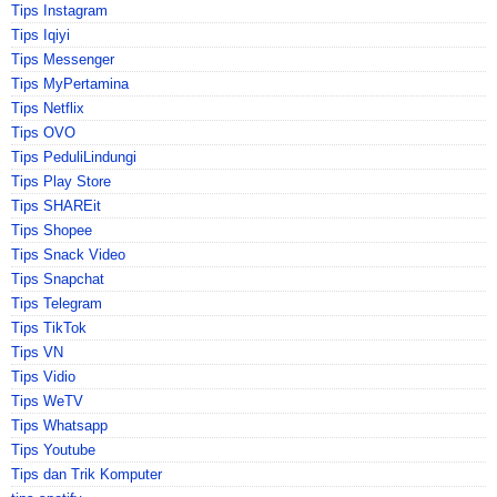
Tips Instagram
Tips Iqiyi
Tips Messenger
Tips MyPertamina
Tips Netflix
Tips OVO
Tips PeduliLindungi
Tips Play Store
Tips SHAREit
Tips Shopee
Tips Snack Video
Tips Snapchat
Tips Telegram
Tips TikTok
Tips VN
Tips Vidio
Tips WeTV
Tips Whatsapp
Tips Youtube
Tips dan Trik Komputer