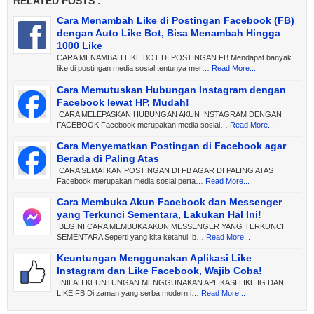
RELATED POSTS :
Cara Menambah Like di Postingan Facebook (FB)
dengan Auto Like Bot, Bisa Menambah Hingga
1000 Like
CARA MENAMBAH LIKE BOT DI POSTINGAN FB Mendapat banyak
like di postingan media sosial tentunya mer…
Read More...
Cara Memutuskan Hubungan Instagram dengan
Facebook lewat HP, Mudah!
CARA MELEPASKAN HUBUNGAN AKUN INSTAGRAM DENGAN
FACEBOOK Facebook merupakan media sosial…
Read More...
Cara Menyematkan Postingan di Facebook agar
Berada di Paling Atas
CARA SEMATKAN POSTINGAN DI FB AGAR DI PALING ATAS
Facebook merupakan media sosial perta…
Read More...
Cara Membuka Akun Facebook dan Messenger
yang Terkunci Sementara, Lakukan Hal Ini!
BEGINI CARA MEMBUKA AKUN MESSENGER YANG TERKUNCI
SEMENTARA Seperti yang kita ketahui, b…
Read More...
Keuntungan Menggunakan Aplikasi Like
Instagram dan Like Facebook, Wajib Coba!
INILAH KEUNTUNGAN MENGGUNAKAN APLIKASI LIKE IG DAN
LIKE FB Di zaman yang serba modern i…
Read More...