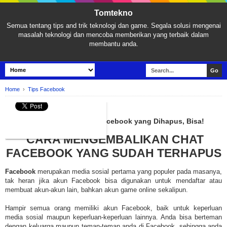
Tomtekno
Semua tentang tips and trik teknologi dan game. Segala solusi mengenai
masalah teknologi dan mencoba memberikan yang terbaik dalam
membantu anda.
Home
›
Tips Facebook
TIPS FACEBOOK
Cara Mengembalikan Chat Facebook yang Dihapus, Bisa!
CARA MENGEMBALIKAN CHAT
FACEBOOK YANG SUDAH TERHAPUS
Facebook
merupakan media sosial pertama yang populer pada masanya,
tak heran jika akun Facebook bisa digunakan untuk mendaftar atau
membuat akun-akun lain, bahkan akun game online sekalipun.
Hampir semua orang memiliki akun Facebook, baik untuk keperluan
media sosial maupun keperluan-keperluan lainnya. Anda bisa berteman
dengan keluarga maupun teman-teman anda di Facebook, sehingga anda