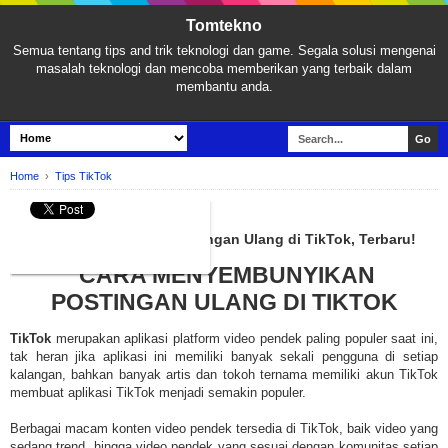
Tomtekno
Semua tentang tips and trik teknologi dan game. Segala solusi mengenai
masalah teknologi dan mencoba memberikan yang terbaik dalam
membantu anda.
Home
›
Tips TikTok
TIPS TIKTOK
Cara Menyembunyikan Postingan Ulang di TikTok, Terbaru!
CARA MENYEMBUNYIKAN
POSTINGAN ULANG DI TIKTOK
TikTok
merupakan aplikasi platform video pendek paling populer saat ini,
tak heran jika aplikasi ini memiliki banyak sekali pengguna di setiap
kalangan, bahkan banyak artis dan tokoh ternama memiliki akun TikTok
membuat aplikasi TikTok menjadi semakin populer.
Berbagai macam konten video pendek tersedia di TikTok, baik video yang
sedang trend, hingga video pendek yang sesuai dengan komunitas setiap