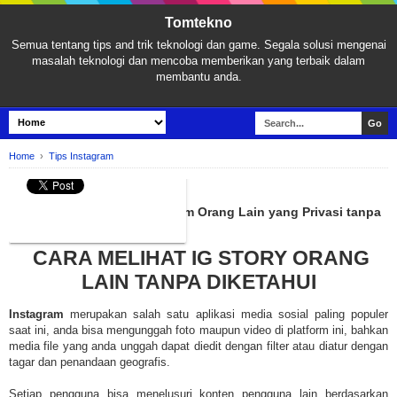
Tomtekno
Semua tentang tips and trik teknologi dan game. Segala solusi mengenai
masalah teknologi dan mencoba memberikan yang terbaik dalam
membantu anda.
Home
›
Tips Instagram
TIPS INSTAGRAM
2 Cara Melihat Story Instagram Orang Lain yang Privasi tanpa
Diketahui, Terbaru!
CARA MELIHAT IG STORY ORANG
LAIN TANPA DIKETAHUI
Instagram
merupakan salah satu aplikasi media sosial paling populer
saat ini, anda bisa mengunggah foto maupun video di platform ini, bahkan
media file yang anda unggah dapat diedit dengan filter atau diatur dengan
tagar dan penandaan geografis.
Setiap pengguna bisa menelusuri konten pengguna lain berdasarkan