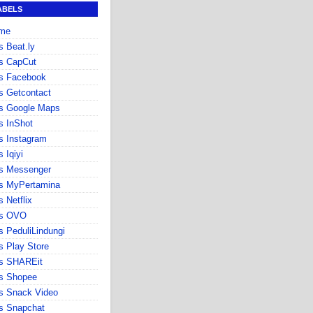
ABELS
me
s Beat.ly
s CapCut
s Facebook
s Getcontact
s Google Maps
s InShot
s Instagram
s Iqiyi
s Messenger
s MyPertamina
s Netflix
ps OVO
s PeduliLindungi
s Play Store
ps SHAREit
s Shopee
s Snack Video
s Snapchat