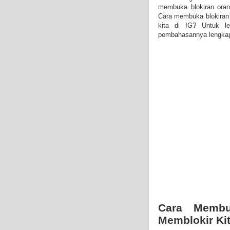
membuka blokiran oran
Cara membuka blokiran 
kita di IG? Untuk le
pembahasannya lengkap 
Cara Membu
Memblokir Ki