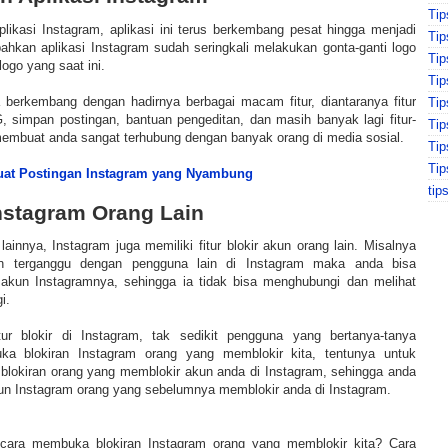
Tip
likasi Instagram, aplikasi ini terus berkembang pesat hingga menjadi
Tip
 bahkan aplikasi Instagram sudah seringkali melakukan gonta-ganti logo
Ti
logo yang saat ini.
Tip
a berkembang dengan hadirnya berbagai macam fitur, diantaranya fitur
Ti
G, simpan postingan, bantuan pengeditan, dan masih banyak lagi fitur-
Ti
 membuat anda sangat terhubung dengan banyak orang di media sosial.
Tip
Tip
at Postingan Instagram yang Nyambung
tip
nstagram Orang Lain
ainnya, Instagram juga memiliki fitur blokir akun orang lain. Misalnya
n terganggu dengan pengguna lain di Instagram maka anda bisa
akun Instagramnya, sehingga ia tidak bisa menghubungi dan melihat
i.
tur blokir di Instagram, tak sedikit pengguna yang bertanya-tanya
a blokiran Instagram orang yang memblokir kita, tentunya untuk
 blokiran orang yang memblokir akun anda di Instagram, sehingga anda
kun Instagram orang yang sebelumnya memblokir anda di Instagram.
cara membuka blokiran Instagram orang yang memblokir kita? Cara