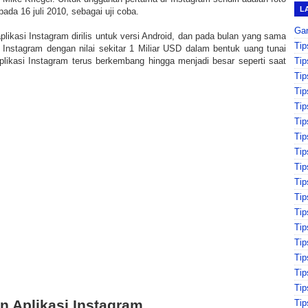
L
ada 16 juli 2010, sebagai uji coba.
Ga
aplikasi Instagram dirilis untuk versi Android, dan pada bulan yang sama
Tip
Instagram dengan nilai sekitar 1 Miliar USD dalam bentuk uang tunai
Tip
likasi Instagram terus berkembang hingga menjadi besar seperti saat
Tip
Tip
Tip
Tip
Tip
Tip
Tip
Tip
Tip
Ti
Tip
Tip
Ti
Tip
Tip
 Aplikasi Instagram
Tip