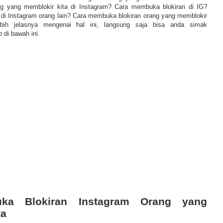
g yang memblokir kita di Instagram? Cara membuka blokiran di IG?
di Instagram orang lain? Cara membuka blokiran orang yang memblokir
bih jelasnya mengenai hal ini, langsung saja bisa anda simak
di bawah ini.
ka Blokiran Instagram Orang yang
ta