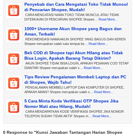
Penyebab dan Cara Mengatasi Toko Tidak Muncul
di Pencarian Shopee, Mudah!
CARA MENGATASI NAMA TOKO TIDAK MUNCUL ATAU TIDAK
DITEMUKAN DI PENCARIAN SHOPEE Shopee…
Read More...
1000+ Username Akun Shopee yang Bagus dan
Aman, Terbaik!
REKOMENDASI NAMA AKUN SHOPEE YANG BAGUS DAN KEREN
Shopee merupakan salah satu tempat be…
Read More...
Beli COD di Shopee tapi Akun Hilang atau Tidak
Bisa Login, Apakah Barang Tetap Dikirim?
AKUN SHOPEE TIDAK BISA LOGIN, APAKAH PESANAN COD TETAP
DIANTAR Shopee merupakan salah s…
Read More...
Tips Review Pengalaman Membeli Laptop dan PC
di Shopee, Wajib Tahu!
PENGALAMAN MEMBELI LAPTOP DAN KOMPUTER DI SHOPEE,
APAKAH AMAN? Shopee merupakan salah s…
Read More...
5 Cara Minta Kode Verifikasi OTP Shopee Jika
Nomor Mati atau Hilang, Mudah!
CARA MENDAPATKAN KODE VERIFIKASI SHOPEE JIKA NOMOR
TELEPON SUDAH TIDAK AKTIF Shopee m…
Read More...
0 Response to "Kunci Jawaban Tantangan Harian Shopee