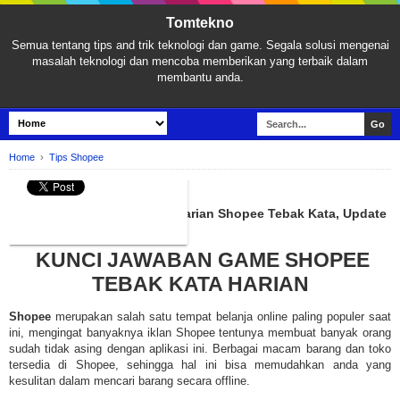
Tomtekno
Semua tentang tips and trik teknologi dan game. Segala solusi mengenai
masalah teknologi dan mencoba memberikan yang terbaik dalam
membantu anda.
Home
›
Tips Shopee
TIPS SHOPEE
Kunci Jawaban Tantangan Harian Shopee Tebak Kata, Update
Terbaru!
KUNCI JAWABAN GAME SHOPEE
TEBAK KATA HARIAN
Shopee
merupakan salah satu tempat belanja online paling populer saat
ini, mengingat banyaknya iklan Shopee tentunya membuat banyak orang
sudah tidak asing dengan aplikasi ini. Berbagai macam barang dan toko
tersedia di Shopee, sehingga hal ini bisa memudahkan anda yang
kesulitan dalam mencari barang secara offline.