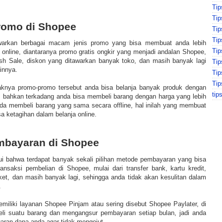
Tip
Tip
romo di Shopee
Ti
Tip
arkan berbagai macam jenis promo yang bisa membuat anda lebih
Ti
 online, diantaranya promo gratis ongkir yang menjadi andalan Shopee,
sh Sale, diskon yang ditawarkan banyak toko, dan masih banyak lagi
Ti
innya.
Tip
Tip
knya promo-promo tersebut anda bisa belanja banyak produk dengan
tip
, bahkan terkadang anda bisa membeli barang dengan harga yang lebih
nda membeli barang yang sama secara offline, hal inilah yang membuat
 ketagihan dalam belanja online.
mbayaran di Shopee
hui bahwa terdapat banyak sekali pilihan metode pembayaran yang bisa
nsaksi pembelian di Shopee, mulai dari transfer bank, kartu kredit,
rket, dan masih banyak lagi, sehingga anda tidak akan kesulitan dalam
.
iliki layanan Shopee Pinjam atau sering disebut Shopee Paylater, di
i suatu barang dan mengangsur pembayaran setiap bulan, jadi anda
aran dana anda agar tidak mengejut.