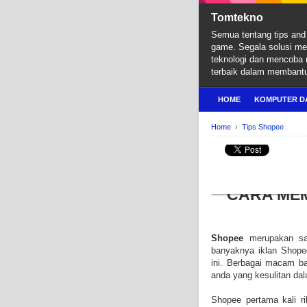
Tomtekno
Semua tentang tips and 
game. Segala solusi m
teknologi dan mencoba
terbaik dalam membant
HOME
KOMPUTER D
Home
›
Tips Shopee
TIPS SHOPEE
4 Tips Cara Unboxi
CARA MEM
Shopee
merupakan sala
banyaknya iklan Shope
ini. Berbagai macam ba
anda yang kesulitan dal
Shopee pertama kali r