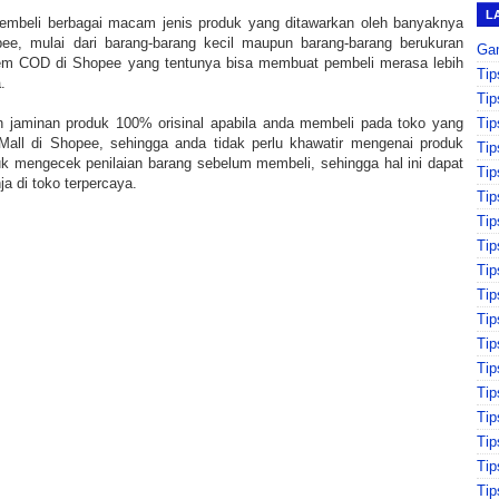
L
embeli berbagai macam jenis produk yang ditawarkan oleh banyaknya
ee, mulai dari barang-barang kecil maupun barang-barang berukuran
Ga
tem COD di Shopee yang tentunya bisa membuat pembeli merasa lebih
Tip
.
Tip
Tip
 jaminan produk 100% orisinal apabila anda membeli pada toko yang
Mall di Shopee, sehingga anda tidak perlu khawatir mengenai produk
Tip
tuk mengecek penilaian barang sebelum membeli, sehingga hal ini dapat
Tip
a di toko terpercaya.
Tip
Tip
Tip
Tip
Tip
Tip
Ti
Tip
Tip
Ti
Tip
Tip
Tip