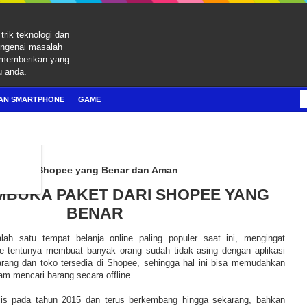
trik teknologi dan
engenai masalah
 memberikan yang
u anda.
AN SMARTPHONE
GAME
ng Paket Shopee yang Benar dan Aman
BUKA PAKET DARI SHOPEE YANG
BENAR
h satu tempat belanja online paling populer saat ini, mengingat
e tentunya membuat banyak orang sudah tidak asing dengan aplikasi
rang dan toko tersedia di Shopee, sehingga hal ini bisa memudahkan
am mencari barang secara offline.
ilis pada tahun 2015 dan terus berkembang hingga sekarang, bahkan