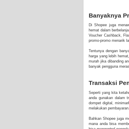
Banyaknya P
Di Shopee juga menaw
hemat dalam berbelanja
Voucher Cashback, Fla
promo-promo menarik la
Tentunya dengan banya
harga yang lebih hemat
murah jika dibanding a
banyak pengguna merasa
Transaksi Pe
Seperti yang kita keta
anda gunakan dalam tra
dompet digital, minima
melakukan pembayaran
Bahkan Shopee juga mem
mana anda bisa membel
bisa mengontrol pengelu