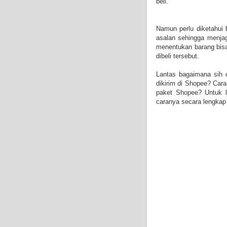
beli.
Namun perlu diketahui
asalan sehingga menja
menentukan barang bisa
dibeli tersebut.
Lantas bagaimana sih
dikirim di Shopee? Ca
paket Shopee? Untuk l
caranya secara lengkap 