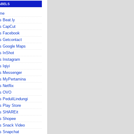
ABELS
me
s Beat.ly
s CapCut
s Facebook
s Getcontact
s Google Maps
s InShot
s Instagram
s Iqiyi
s Messenger
s MyPertamina
s Netflix
ps OVO
s PeduliLindungi
s Play Store
ps SHAREit
s Shopee
s Snack Video
s Snapchat