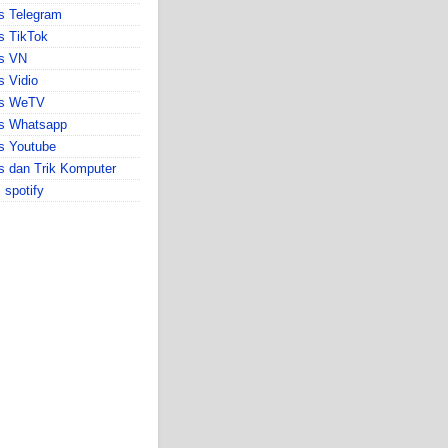
s Telegram
s TikTok
ps VN
s Vidio
ps WeTV
ps Whatsapp
s Youtube
s dan Trik Komputer
s spotify