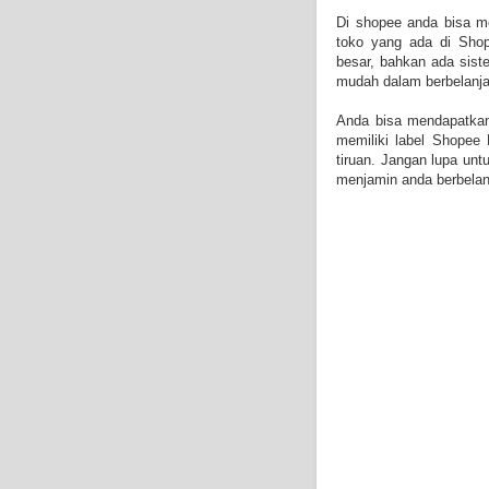
Di shopee anda bisa m
toko yang ada di Shop
besar, bahkan ada sis
mudah dalam berbelanja
Anda bisa mendapatkan
memiliki label Shopee 
tiruan. Jangan lupa un
menjamin anda berbelanj