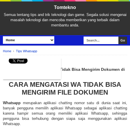
Tomtekno
Semua tentang tips and trik teknologi dan game. Segala solusi mengenai
masalah teknologi dan mencoba memberikan yang terbaik dalam
membantu anda.
Home
›
Tips Whatsapp
TIPS WHATSAPP
3 Cara Mengatasi Whatsapp Tidak Bisa Mengirim Dokumen di
Iphone dan Android
CARA MENGATASI WA TIDAK BISA
MENGIRIM FILE DOKUMEN
Whatsapp
merupakan aplikasi chatting nomor satu di dunia saat ini,
banyak pengguna memilih aplikasi Whatsapp sebagai aplikasi chatting
karena hampir semua orang memiliki aplikasi Whatsapp, sehingga
pengguna bisa terhubung dengan siapa saja menggunakan aplikasi
Whatsapp.