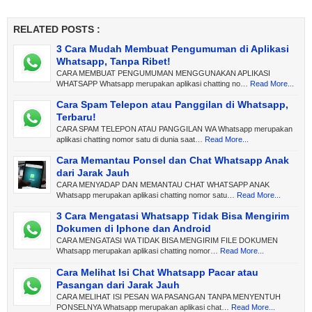
RELATED POSTS :
3 Cara Mudah Membuat Pengumuman di Aplikasi
Whatsapp, Tanpa Ribet!
CARA MEMBUAT PENGUMUMAN MENGGUNAKAN APLIKASI
WHATSAPP Whatsapp merupakan aplikasi chatting no…
Read More...
Cara Spam Telepon atau Panggilan di Whatsapp,
Terbaru!
CARA SPAM TELEPON ATAU PANGGILAN WA Whatsapp merupakan
aplikasi chatting nomor satu di dunia saat…
Read More...
Cara Memantau Ponsel dan Chat Whatsapp Anak
dari Jarak Jauh
CARA MENYADAP DAN MEMANTAU CHAT WHATSAPP ANAK
Whatsapp merupakan aplikasi chatting nomor satu…
Read More...
3 Cara Mengatasi Whatsapp Tidak Bisa Mengirim
Dokumen di Iphone dan Android
CARA MENGATASI WA TIDAK BISA MENGIRIM FILE DOKUMEN
Whatsapp merupakan aplikasi chatting nomor…
Read More...
Cara Melihat Isi Chat Whatsapp Pacar atau
Pasangan dari Jarak Jauh
CARA MELIHAT ISI PESAN WA PASANGAN TANPA MENYENTUH
PONSELNYA Whatsapp merupakan aplikasi chat…
Read More...