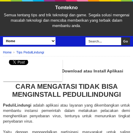
Tomtekno
Semua tentang tips and trik teknologi dan game. Segala solusi mengenai
masalah teknologi dan mencoba memberikan yang terbaik dalam
membantu anda.
Home
›
Tips PeduliLindungi
TIPS PEDULILINDUNGI
4 Cara Mengatasi Tidak Bisa Download atau Install Aplikasi
PeduliLindungi
CARA MENGATASI TIDAK BISA
MENGINSTALL PEDULILINDUNGI
PeduliLindungi
adalah aplikasi atau layanan yang dikembangkan untuk
membantu instansi pemerintah dalam melakukan pelacakan demi
menghentikan penyebaran virus, tentunya untuk menurunkan tingkat
penyebaran virus.
Yaitu dengan mengandalkan partisipasi masyarakat untuk saling