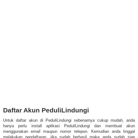
Daftar Akun PeduliLindungi
Untuk daftar akun di PeduliLindungi sebenarnya cukup mudah, anda
hanya perlu install aplikasi PeduliLindungi dan membuat akun
menggunakan email maupun nomor telepon. Kemudian anda tinggal
melakukan pendaftaran, jika sudah berhasil maka anda sudah siap