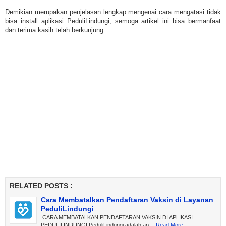
Demikian merupakan penjelasan lengkap mengenai cara mengatasi tidak
bisa install aplikasi PeduliLindungi, semoga artikel ini bisa bermanfaat
dan terima kasih telah berkunjung.
RELATED POSTS :
Cara Membatalkan Pendaftaran Vaksin di Layanan
PeduliLindungi
CARA MEMBATALKAN PENDAFTARAN VAKSIN DI APLIKASI
PEDULILINDUNGI PeduliLindungi adalah ap…
Read More...