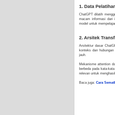
1. Data Pelatiha
ChatGPT dilatih mengg
macam informasi dari 
model untuk mempelajari
2. Arsitek Trans
Arsitektur dasar Cha
konteks dan hubungan 
jauh.
Mekanisme attention d
berbeda pada kata-kata
relevan untuk menghasil
Baca juga:
Cara Sematk