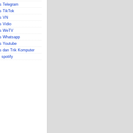
s Telegram
s TikTok
ps VN
s Vidio
ps WeTV
ps Whatsapp
s Youtube
s dan Trik Komputer
s spotify