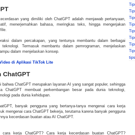
Tip
GPT
Tip
Ti
kecerdasan yang dimiliki oleh ChatGPT adalah menjawab pertanyaan,
Tip
eatif, menerjemahkan bahasa, meringkas teks, hingga mengerjakan
ile.
Ti
Ti
raksi dalam percakapan, yang tentunya membantu dalam berbagai
Tip
teknologi. Termasuk membantu dalam pemrograman, menjelaskan
Tip
mampu dalam menjelaskan konsep.
tip
Video di Aplikasi TikTok Lite
 ChatGPT
hui bahwa ChatGPT merupakan layanan AI yang sangat populer, sehingga
nya ChatGPT membuat perkembangan besar pada dunia teknologi,
nologi pada dunia kehidupan.
hatGPT, banyak pengguna yang bertanya-tanya mengenai cara kerja
suk mengenai cara ChatGPT bekerja, terutama karena banyak pengguna
hnya kecerdasan buatan atau AI ChatGPT.
h cara kerja ChatGPT? Cara kerja kecerdasan buatan ChatGPT?