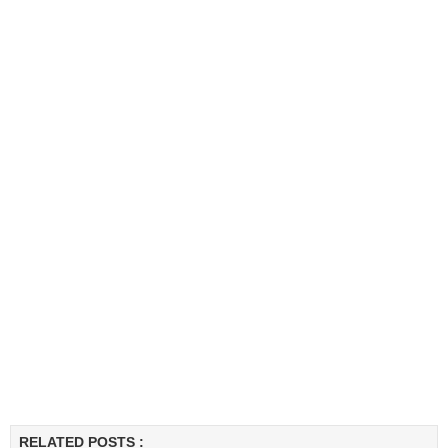
RELATED POSTS :