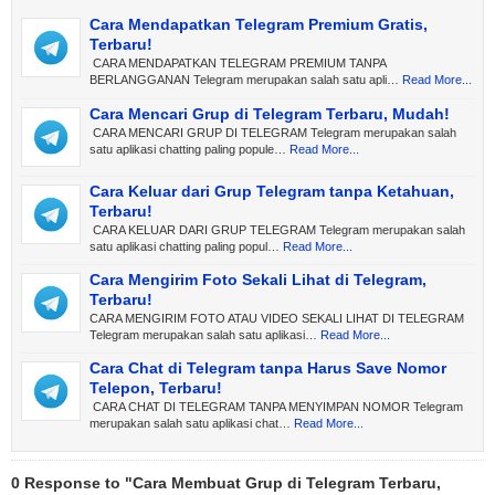
Cara Mendapatkan Telegram Premium Gratis,
Terbaru!
CARA MENDAPATKAN TELEGRAM PREMIUM TANPA
BERLANGGANAN Telegram merupakan salah satu apli…
Read More...
Cara Mencari Grup di Telegram Terbaru, Mudah!
CARA MENCARI GRUP DI TELEGRAM Telegram merupakan salah
satu aplikasi chatting paling popule…
Read More...
Cara Keluar dari Grup Telegram tanpa Ketahuan,
Terbaru!
CARA KELUAR DARI GRUP TELEGRAM Telegram merupakan salah
satu aplikasi chatting paling popul…
Read More...
Cara Mengirim Foto Sekali Lihat di Telegram,
Terbaru!
CARA MENGIRIM FOTO ATAU VIDEO SEKALI LIHAT DI TELEGRAM
Telegram merupakan salah satu aplikasi…
Read More...
Cara Chat di Telegram tanpa Harus Save Nomor
Telepon, Terbaru!
CARA CHAT DI TELEGRAM TANPA MENYIMPAN NOMOR Telegram
merupakan salah satu aplikasi chat…
Read More...
0 Response to "Cara Membuat Grup di Telegram Terbaru,