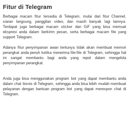
Fitur di Telegram
Berbagai macam fitur tersedia di Telegram, mulai dari fitur Channel,
siaran langsung, panggilan video, dan masih banyak lagi lainnya.
Terdapat juga berbagai macam sticker dan GiF yang bisa memuat
ekspresi anda dalam berkirim pesan, serta berbagai macam file yang
support Telegram.
Adanya fitur penyimpanan awan tentunya tidak akan membuat memori
perangkat anda penuh ketika menerima file-file di Telegram, sehingga hal
ini sangat membantu bagi anda yang repot dalam mengelola
penyimpanan perangkat.
Anda juga bisa menggunakan program bot yang dapat membantu anda
dalam chat bisnis di Telegram, sehingga anda bisa lebih mudah membuat
pelayanan dengan bantuan program bot yang dapat merespon chat di
Telegram.