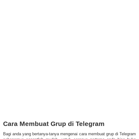
Cara Membuat Grup di Telegram
Bagi anda yang bertanya-tanya mengenai cara membuat grup di Telegram