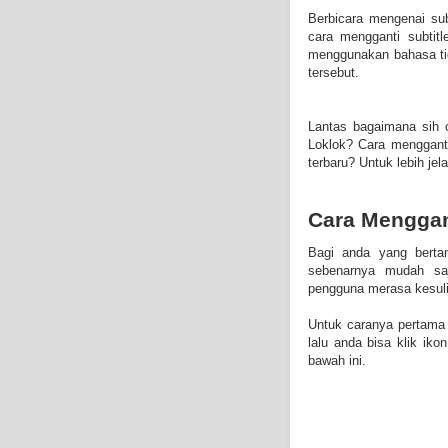
Berbicara mengenai sub
cara mengganti subtitl
menggunakan bahasa tid
tersebut.
Lantas bagaimana sih c
Loklok? Cara mengganti 
terbaru? Untuk lebih je
Cara Menggant
Bagi anda yang bertan
sebenarnya mudah sa
pengguna merasa kesulit
Untuk caranya pertama 
lalu anda bisa klik iko
bawah ini.