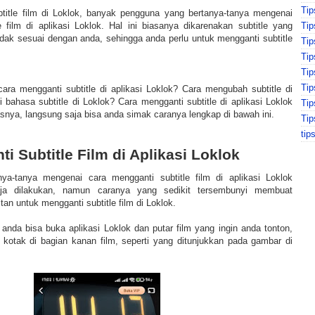
Tip
title film di Loklok, banyak pengguna yang bertanya-tanya mengenai
Tip
e film di aplikasi Loklok. Hal ini biasanya dikarenakan subtitle yang
ak sesuai dengan anda, sehingga anda perlu untuk mengganti subtitle
Ti
Tip
Ti
Ti
ara mengganti subtitle di aplikasi Loklok? Cara mengubah subtitle di
bahasa subtitle di Loklok? Cara mengganti subtitle di aplikasi Loklok
Tip
lasnya, langsung saja bisa anda simak caranya lengkap di bawah ini.
Tip
tip
i Subtitle Film di Aplikasi Loklok
ya-tanya mengenai cara mengganti subtitle film di aplikasi Loklok
ja dilakukan, namun caranya yang sedikit tersembunyi membuat
an untuk mengganti subtitle film di Loklok.
anda bisa buka aplikasi Loklok dan putar film yang ingin anda tonton,
n kotak di bagian kanan film, seperti yang ditunjukkan pada gambar di