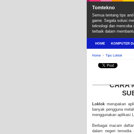
Tomtekno
Semua tentang tips and 
game. Segala solusi m
teknologi dan mencoba
terbaik dalam membant
HOME
KOMPUTER D
Home
›
Tips Loklok
TIPS LOKLOK
Cara Mengganti Subti
CARA 
SUB
Loklok
merupakan apl
banyak pengguna melal
menggunakan aplikasi L
Berbagai macam daftar 
dalam negeri tersedia 