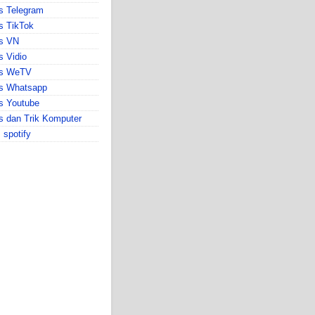
s Telegram
s TikTok
ps VN
s Vidio
ps WeTV
ps Whatsapp
s Youtube
s dan Trik Komputer
s spotify