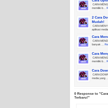
Cara Uplo
CARA MENGUN
memiliki b…
R
2 Cara Do
Mudah!
CARA MENYIM
aplikasi med
Cara Mend
CARA MENDAP
banyak …
Re
Cara Meng
CARA MENGGA
memiliki b…
R
Cara Down
CARA DOWNLO
media yang 
0 Response to "Cara
Terbaru!"