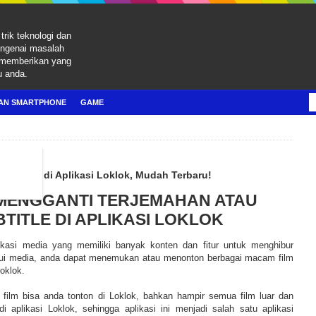
trik teknologi dan
engenai masalah
 memberikan yang
u anda.
AN SMARTPHONE
GAME
tle Film di Aplikasi Loklok, Mudah Terbaru!
MENGGANTI TERJEMAHAN ATAU
TITLE DI APLIKASI LOKLOK
ikasi media yang memiliki banyak konten dan fitur untuk menghibur
ui media, anda dapat menemukan atau menonton berbagai macam film
oklok.
film bisa anda tonton di Loklok, bahkan hampir semua film luar dan
di aplikasi Loklok, sehingga aplikasi ini menjadi salah satu aplikasi