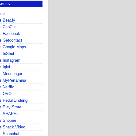
ABELS
me
s Beat.ly
s CapCut
s Facebook
s Getcontact
s Google Maps
s InShot
s Instagram
s Iqiyi
s Messenger
s MyPertamina
s Netflix
ps OVO
s PeduliLindungi
s Play Store
ps SHAREit
s Shopee
s Snack Video
s Snapchat