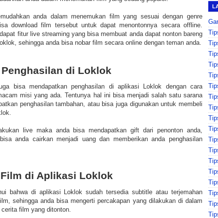
L
memudahkan anda dalam menemukan film yang sesuai dengan genre
Ga
isa download film tersebut untuk dapat menontonnya secara offline.
Tip
terdapat fitur live streaming yang bisa membuat anda dapat nonton bareng
oklok, sehingga anda bisa nobar film secara online dengan teman anda.
Tip
Tip
Tip
Penghasilan di Loklok
Tip
Tip
uga bisa mendapatkan penghasilan di aplikasi Loklok dengan cara
acam misi yang ada. Tentunya hal ini bisa menjadi salah satu sarana
Tip
atkan penghasilan tambahan, atau bisa juga digunakan untuk membeli
Tip
lok.
Tip
Tip
akukan live maka anda bisa mendapatkan gift dari penonton anda,
t bisa anda cairkan menjadi uang dan memberikan anda penghasilan
Tip
Ti
Tip
Tip
 Film di Aplikasi Loklok
Ti
hui bahwa di aplikasi Loklok sudah tersedia subtitle atau terjemahan
Tip
ilm, sehingga anda bisa mengerti percakapan yang dilakukan di dalam
Tip
cerita film yang ditonton.
Tip