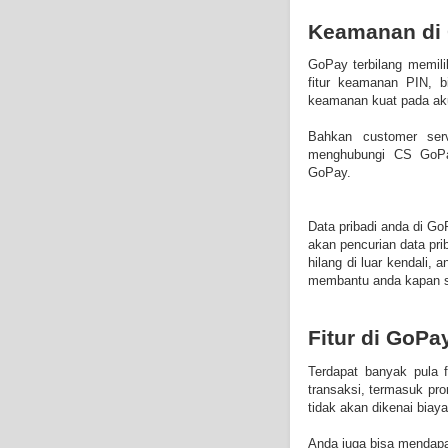
Keamanan di
GoPay terbilang memili
fitur keamanan PIN, 
keamanan kuat pada ak
Bahkan customer ser
menghubungi CS GoPa
GoPay.
Data pribadi anda di Go
akan pencurian data pri
hilang di luar kendali
membantu anda kapan s
Fitur di GoPa
Terdapat banyak pula
transaksi, termasuk pro
tidak akan dikenai biaya
Anda juga bisa mendapa