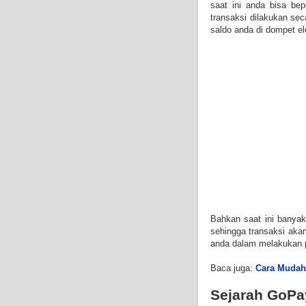
saat ini anda bisa be
transaksi dilakukan sec
saldo anda di dompet el
Bahkan saat ini banyak
sehingga transaksi akan
anda dalam melakukan 
Baca juga:
Cara Mudah
Sejarah GoPa