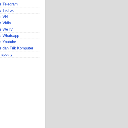
s Telegram
s TikTok
ps VN
s Vidio
ps WeTV
ps Whatsapp
s Youtube
s dan Trik Komputer
s spotify