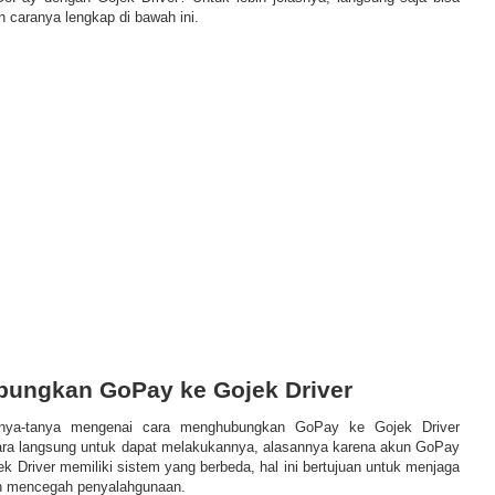
caranya lengkap di bawah ini.
ungkan GoPay ke Gojek Driver
anya-tanya mengenai cara menghubungkan GoPay ke Gojek Driver
ara langsung untuk dapat melakukannya, alasannya karena akun GoPay
 Driver memiliki sistem yang berbeda, hal ini bertujuan untuk menjaga
n mencegah penyalahgunaan.