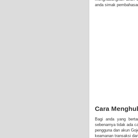
anda simak pembahasan 
Cara Menghub
Bagi anda yang bert
sebenarnya tidak ada c
pengguna dan akun Gojek
keamanan transaksi da