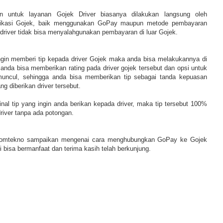
an untuk layanan Gojek Driver biasanya dilakukan langsung oleh
likasi Gojek, baik menggunakan GoPay maupun metode pembayaran
 driver tidak bisa menyalahgunakan pembayaran di luar Gojek.
gin memberi tip kepada driver Gojek maka anda bisa melakukannya di
 anda bisa memberikan rating pada driver gojek tersebut dan opsi untuk
uncul, sehingga anda bisa memberikan tip sebagai tanda kepuasan
g diberikan driver tersebut.
nal tip yang ingin anda berikan kepada driver, maka tip tersebut 100%
river tanpa ada potongan.
Tomtekno sampaikan mengenai cara menghubungkan GoPay ke Gojek
ni bisa bermanfaat dan terima kasih telah berkunjung.