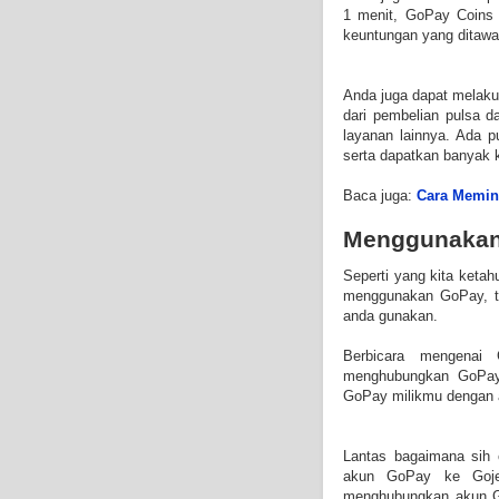
1 menit, GoPay Coins 
keuntungan yang ditawa
Anda juga dapat melakuk
dari pembelian pulsa d
layanan lainnya. Ada 
serta dapatkan banyak 
Baca juga:
Cara Memin
Menggunaka
Seperti yang kita keta
menggunakan GoPay, t
anda gunakan.
Berbicara mengenai
menghubungkan GoPay 
GoPay milikmu dengan a
Lantas bagaimana sih
akun GoPay ke Goje
menghubungkan akun Go