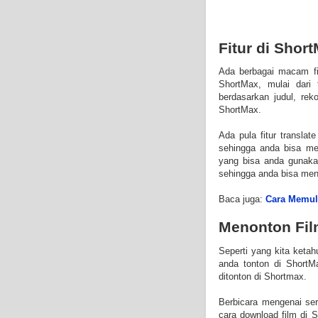
Fitur di Shor
Ada berbagai macam f
ShortMax, mulai dari
berdasarkan judul, rek
ShortMax.
Ada pula fitur transla
sehingga anda bisa men
yang bisa anda gunakan
sehingga anda bisa meng
Baca juga:
Cara Memul
Menonton Fil
Seperti yang kita ket
anda tonton di ShortM
ditonton di Shortmax.
Berbicara mengenai ser
cara download film di 