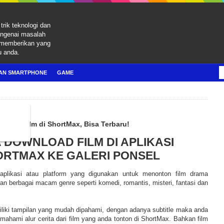
trik teknologi dan
engenai masalah
 memberikan yang
u anda.
AN SMARTPHONE
GAME
 atau Film di ShortMax, Bisa Terbaru!
DOWNLOAD FILM DI APLIKASI
ORTMAX KE GALERI PONSEL
aplikasi atau platform yang digunakan untuk menonton film drama
n berbagai macam genre seperti komedi, romantis, misteri, fantasi dan
liki tampilan yang mudah dipahami, dengan adanya subtitle maka anda
ahami alur cerita dari film yang anda tonton di ShortMax. Bahkan film