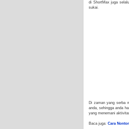
di ShortMax juga selal
sukai.
Di zaman yang serba mo
anda, sehingga anda ha
yang menemani aktivitas
Baca juga:
Cara Nonton