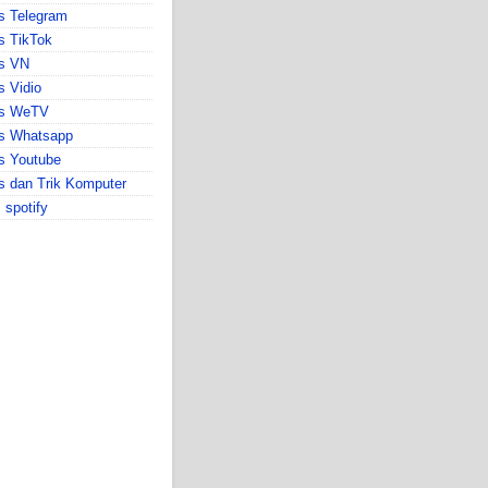
s Telegram
s TikTok
ps VN
s Vidio
ps WeTV
ps Whatsapp
s Youtube
s dan Trik Komputer
s spotify