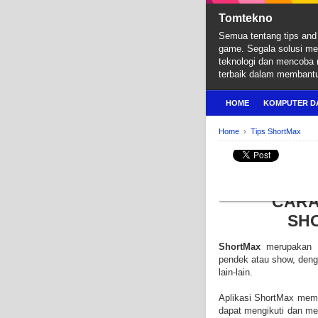
Tomtekno
Semua tentang tips and 
game. Segala solusi m
teknologi dan mencoba
terbaik dalam membant
HOME
KOMPUTER D
Home
›
Tips ShortMax
TIPS SHORTMAX
Cara Download Video
CARA 
SH
ShortMax
merupakan 
pendek atau show, denga
lain-lain.
Aplikasi ShortMax memi
dapat mengikuti dan mem