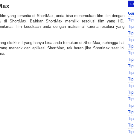
L
Max
Ga
 film yang tersedia di ShortMax, anda bisa menemukan film-film dengan
Tip
i di ShortMax. Bahkan ShortMax memiliki resolusi film yang HD,
Tip
nikmati film kesukaan anda dengan maksimal karena resolusi yang
Tip
Tip
 yang eksklusif yang hanya bisa anda temukan di ShortMax, sehingga hal
Tip
ang menarik dari aplikasi ShortMax, tak heran jika ShortMax saat ini
Tip
na.
Tip
Tip
Tip
Tip
Tip
Ti
Tip
Tip
Ti
Tip
Tip
Tip