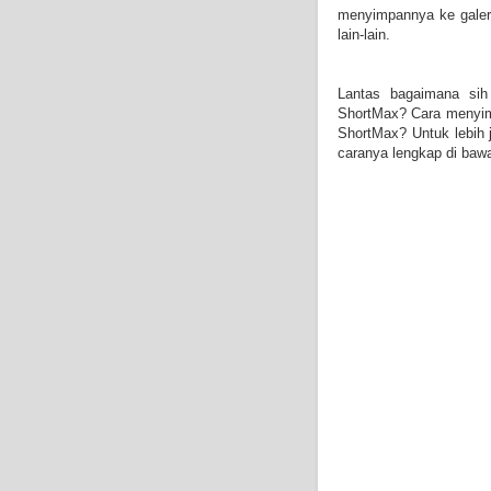
menyimpannya ke galeri
lain-lain.
Lantas bagaimana sih
ShortMax? Cara menyimp
ShortMax? Untuk lebih 
caranya lengkap di bawa