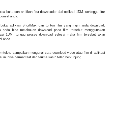
sa buka dan aktifkan fitur downloader dari aplikasi 1DM, sehingga fitur
 ponsel anda.
 buka aplikasi ShortMax dan tonton film yang ingin anda download,
 anda bisa melakukan download pada film tersebut menggunakan
likasi 1DM, tunggu proses download selesai maka film tersebut akan
el anda.
mtekno sampaikan mengenai cara download video atau film di aplikasi
l ini bisa bermanfaat dan terima kasih telah berkunjung.