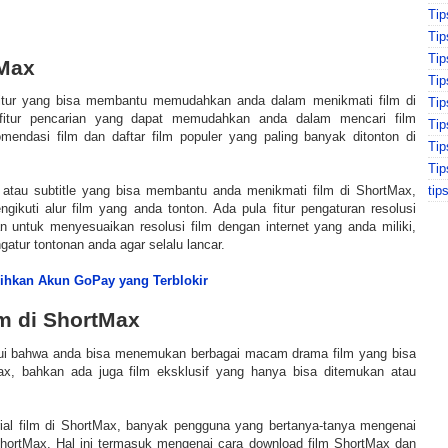
Tip
Tip
Ti
tMax
Tip
itur yang bisa membantu memudahkan anda dalam menikmati film di
Ti
 fitur pencarian yang dapat memudahkan anda dalam mencari film
Ti
omendasi film dan daftar film populer yang paling banyak ditonton di
Tip
Tip
tip
te atau subtitle yang bisa membantu anda menikmati film di ShortMax,
gikuti alur film yang anda tonton. Ada pula fitur pengaturan resolusi
 untuk menyesuaikan resolusi film dengan internet yang anda miliki,
atur tontonan anda agar selalu lancar.
ihkan Akun GoPay yang Terblokir
m di ShortMax
ahui bahwa anda bisa menemukan berbagai macam drama film yang bisa
ax, bahkan ada juga film eksklusif yang hanya bisa ditemukan atau
ial film di ShortMax, banyak pengguna yang bertanya-tanya mengenai
ShortMax. Hal ini termasuk mengenai cara download film ShortMax dan