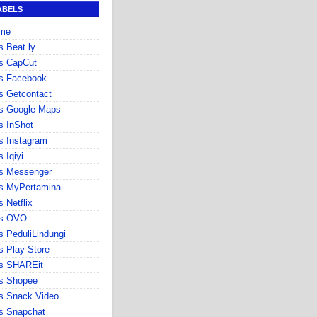
ABELS
me
s Beat.ly
s CapCut
s Facebook
s Getcontact
s Google Maps
s InShot
s Instagram
s Iqiyi
s Messenger
s MyPertamina
s Netflix
ps OVO
s PeduliLindungi
s Play Store
ps SHAREit
s Shopee
s Snack Video
s Snapchat