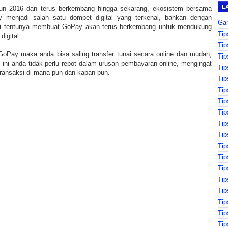
L
ahun 2016 dan terus berkembang hingga sekarang, ekosistem bersama
menjadi salah satu dompet digital yang terkenal, bahkan dengan
Ga
gi tentunya membuat GoPay akan terus berkembang untuk mendukung
Tip
igital.
Tip
Pay maka anda bisa saling transfer tunai secara online dan mudah,
Tip
al ini anda tidak perlu repot dalam urusan pembayaran online, mengingat
Tip
ransaksi di mana pun dan kapan pun.
Tip
Tip
Tip
Tip
Tip
Tip
Tip
Ti
Tip
Tip
Ti
Tip
Tip
Tip