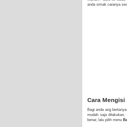
anda simak caranya seca
Cara Mengisi
Bagi anda ang bertanya
mudah saja dilakukan,
benar, lalu pilih menu
Ba