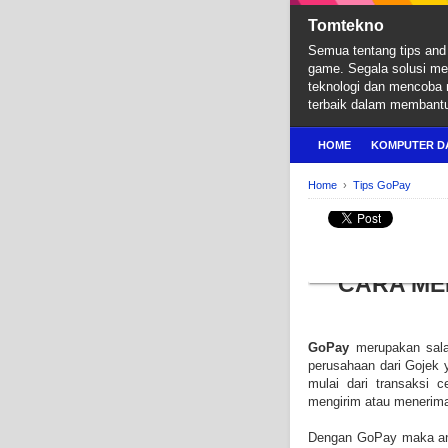
Tomtekno
Semua tentang tips and 
game. Segala solusi m
teknologi dan mencoba
terbaik dalam membant
HOME
KOMPUTER D
Home
›
Tips GoPay
TIPS GOPAY
Cara Top-Up atau Is
CARA MEN
GoPay
merupakan sala
perusahaan dari Gojek y
mulai dari transaksi 
mengirim atau menerim
Dengan GoPay maka and