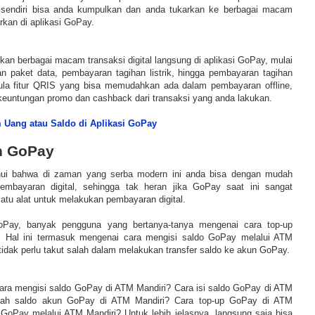
sendiri bisa anda kumpulkan dan anda tukarkan ke berbagai macam
rkan di aplikasi GoPay.
an berbagai macam transaksi digital langsung di aplikasi GoPay, mulai
an paket data, pembayaran tagihan listrik, hingga pembayaran tagihan
pula fitur QRIS yang bisa memudahkan ada dalam pembayaran offline,
keuntungan promo dan cashback dari transaksi yang anda lakukan.
 Uang atau Saldo di Aplikasi GoPay
n GoPay
ahui bahwa di zaman yang serba modern ini anda bisa dengan mudah
embayaran digital, sehingga tak heran jika GoPay saat ini sangat
satu alat untuk melakukan pembayaran digital.
oPay, banyak pengguna yang bertanya-tanya mengenai cara top-up
 Hal ini termasuk mengenai cara mengisi saldo GoPay melalui ATM
tidak perlu takut salah dalam melakukan transfer saldo ke akun GoPay.
ara mengisi saldo GoPay di ATM Mandiri? Cara isi saldo GoPay di ATM
ah saldo akun GoPay di ATM Mandiri? Cara top-up GoPay di ATM
o GoPay melalui ATM Mandiri? Untuk lebih jelasnya, langsung saja bisa