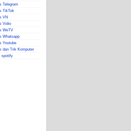
s Telegram
s TikTok
ps VN
s Vidio
ps WeTV
ps Whatsapp
s Youtube
s dan Trik Komputer
s spotify