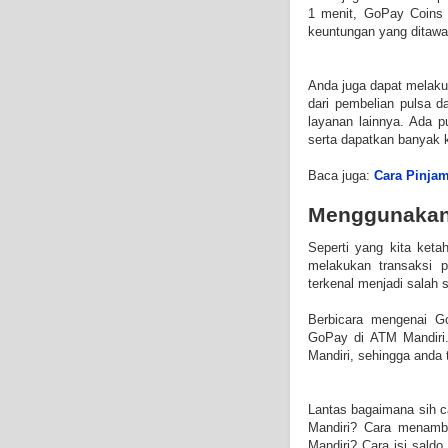
1 menit, GoPay Coins 
keuntungan yang ditawa
Anda juga dapat melakuk
dari pembelian pulsa d
layanan lainnya. Ada 
serta dapatkan banyak 
Baca juga:
Cara Pinjam
Menggunaka
Seperti yang kita ket
melakukan transaksi p
terkenal menjadi salah 
Berbicara mengenai G
GoPay di ATM Mandiri.
Mandiri, sehingga anda 
Lantas bagaimana sih c
Mandiri? Cara menamb
Mandiri? Cara isi sald