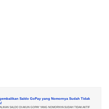
gembalikan Saldo GoPay yang Nomornya Sudah Tidak
a!
LIKAN SALDO DI AKUN GOPAY YANG NOMORNYA SUDAH TIDAK AKTIF