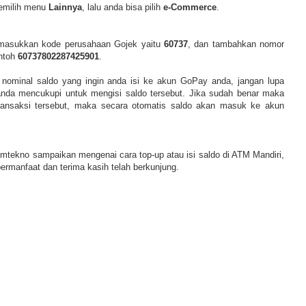
memilih menu
Lainnya
, lalu anda bisa pilih
e-Commerce
.
 masukkan kode perusahaan Gojek yaitu
60737
, dan tambahkan nomor
ontoh
60737802287425901
.
 nominal saldo yang ingin anda isi ke akun GoPay anda, jangan lupa
anda mencukupi untuk mengisi saldo tersebut. Jika sudah benar maka
transaksi tersebut, maka secara otomatis saldo akan masuk ke akun
mtekno sampaikan mengenai cara top-up atau isi saldo di ATM Mandiri,
bermanfaat dan terima kasih telah berkunjung.