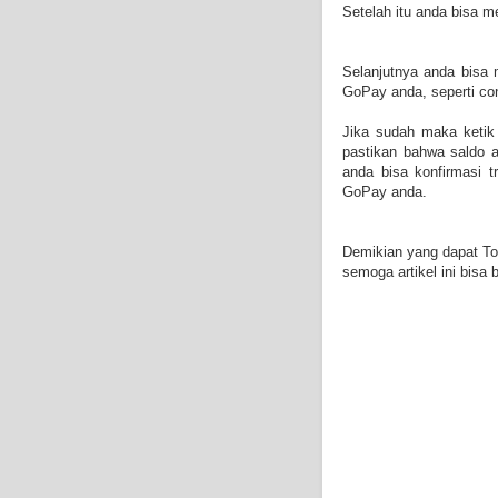
Setelah itu anda bisa 
Selanjutnya anda bisa
GoPay anda, seperti c
Jika sudah maka ketik
pastikan bahwa saldo 
anda bisa konfirmasi 
GoPay anda.
Demikian yang dapat To
semoga artikel ini bisa 