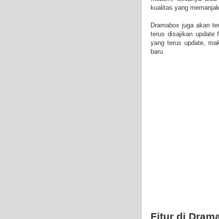
kualitas yang memanja
Dramabox juga akan ter
terus disajikan update
yang terus update, mak
baru.
Fitur di Dram