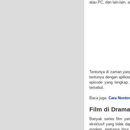
atau PC, dan lain-lain, 
Tentunya di zaman yang
tentunya dengan aplik
episode yang lengkap,
tersebut.
Baca juga:
Cara Nonton
Film di Dram
Banyak series film ya
eksklusif yang tidak da
modern, tentunya bis