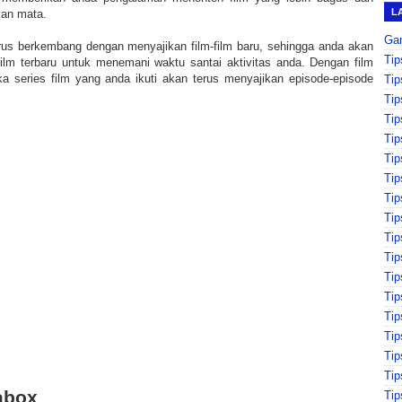
L
kan mata.
Ga
us berkembang dengan menyajikan film-film baru, sehingga anda akan
Tip
 film terbaru untuk menemani waktu santai aktivitas anda. Dengan film
a series film yang anda ikuti akan terus menyajikan episode-episode
Tip
Tip
Tip
Tip
Tip
Tip
Tip
Tip
Tip
Tip
Ti
Tip
Tip
Ti
Tip
Tip
abox
Tip