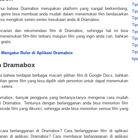
Tip
tahui bahwa Dramabox merupakan platform yang sangat berkembang,
Tip
n genre bisa membuat anda mudah dalam menemukan film berdasarkan
Ti
isa mengikuti series-series kesukaan anda di Dramabox.
Tip
encarian dan rekomendasi film di Dramabox, sehingga hal ini bisa
Ti
nemukan film-film terbaru maupun film yang ingin anda cari, bahkan
Ti
gratis.
Tip
Tip
 Mengatur Ruler di Aplikasi Dramabox
tip
 Dramabox
hui bahwa terdapat berbagai macam pilihan film di Google Docs, bahkan
lihan genre film yang bisa dipilih oleh penonton untuk dapat menemukan
 selera.
amabox, banyak pengguna yang bertanya-tanya mengenai cara mudah
asi Dramabox. Tentunya dengan berlangganan anda bisa menonton film
pisode film yang dikunci, sehingga anda bisa menonton semua film yang
cara berlangganan di Dramabox? Cara berlangganan film di aplikasi
nan di aplikasi Dramabox? Cara membayar berlangganan di aplikasi