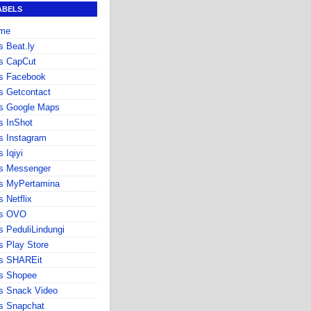
ABELS
me
s Beat.ly
s CapCut
s Facebook
s Getcontact
s Google Maps
s InShot
s Instagram
s Iqiyi
s Messenger
s MyPertamina
s Netflix
ps OVO
s PeduliLindungi
s Play Store
ps SHAREit
s Shopee
s Snack Video
s Snapchat