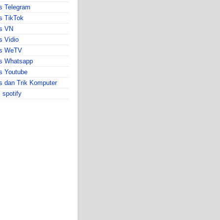
s Telegram
s TikTok
ps VN
s Vidio
ps WeTV
ps Whatsapp
s Youtube
s dan Trik Komputer
s spotify