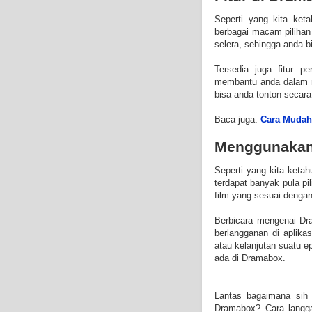
Seperti yang kita ke
berbagai macam piliha
selera, sehingga anda b
Tersedia juga fitur p
membantu anda dalam me
bisa anda tonton secara 
Baca juga:
Cara Mudah
Menggunakan
Seperti yang kita keta
terdapat banyak pula pi
film yang sesuai dengan
Berbicara mengenai Dr
berlangganan di aplik
atau kelanjutan suatu e
ada di Dramabox.
Lantas bagaimana sih 
Dramabox? Cara langga