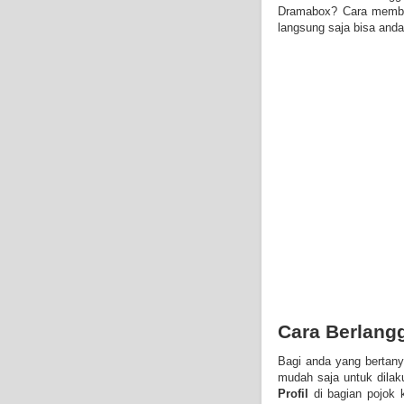
Dramabox? Cara membel
langsung saja bisa anda
Cara Berlang
Bagi anda yang bertany
mudah saja untuk dila
Profil
di bagian pojok 