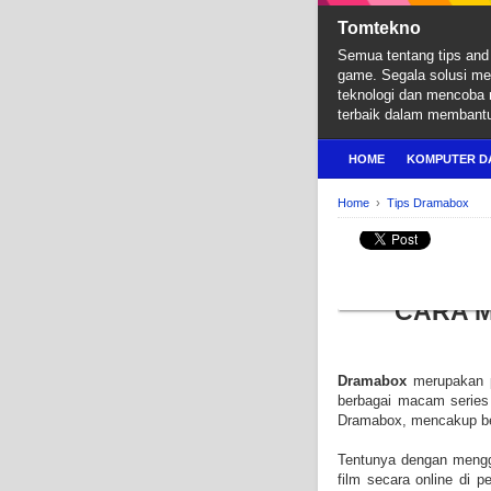
Tomtekno
Semua tentang tips and 
game. Segala solusi m
teknologi dan mencoba
terbaik dalam membant
HOME
KOMPUTER D
Home
›
Tips Dramabox
TIPS DRAMABOX
Cara Berlangganan d
CARA M
Dramabox
merupakan 
berbagai macam series 
Dramabox, mencakup ber
Tentunya dengan meng
film secara online di 