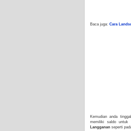
Baca juga:
Cara Lands
Kemudian anda tingga
memiliki saldo untuk
Langganan
seperti pad