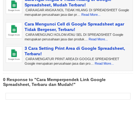
Spreadsheet, Mudah Terbaru!
CARA AGAR ANGKA NOL TIDAK HILANG DI SPREADSHEET Google
merupakan perusahaan jasa dan pr…
Read More...
Cara Mengunci Cell di Google Spreadsheet agar
Tidak Bergeser, Terbaru!
CARA MENGUNCI KOLOM ATAU SEL DI SPREADSHEET Google
merupakan perusahaan jasa dan produk…
Read More...
3 Cara Setting Print Area di Google Spreadsheet,
Terbaru!
CARA MENGATUR PRINT AREA DI GOOGLE SPREADSHEET
Google merupakan perusahaan jasa dan pro…
Read More...
0 Response to "Cara Memperpendek Link Google
Spreadsheet, Terbaru dan Mudah!"