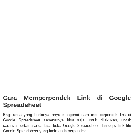
Cara Memperpendek Link di Google
Spreadsheet
Bagi anda yang bertanya-tanya mengenai cara memperpendek link di
Google Spreadsheet sebenarnya bisa saja untuk dilakukan, untuk
caranya pertama anda bisa buka Google Spreadsheet dan copy link file
Google Spreadsheet yang ingin anda perpendek.