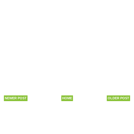
NEWER POST
HOME
OLDER POST