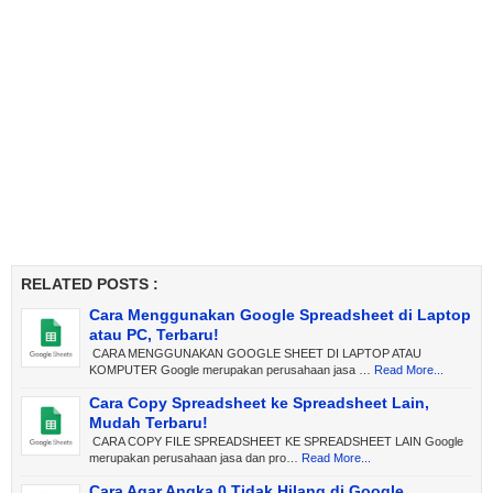
RELATED POSTS :
Cara Menggunakan Google Spreadsheet di Laptop
atau PC, Terbaru!
CARA MENGGUNAKAN GOOGLE SHEET DI LAPTOP ATAU
KOMPUTER Google merupakan perusahaan jasa …
Read More...
Cara Copy Spreadsheet ke Spreadsheet Lain,
Mudah Terbaru!
CARA COPY FILE SPREADSHEET KE SPREADSHEET LAIN Google
merupakan perusahaan jasa dan pro…
Read More...
Cara Agar Angka 0 Tidak Hilang di Google