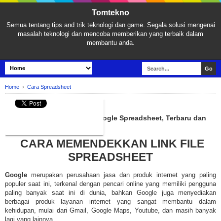
Tomtekno
Semua tentang tips and trik teknologi dan game. Segala solusi mengenai
masalah teknologi dan mencoba memberikan yang terbaik dalam
membantu anda.
Home
›
Cara Spreadsheet
CARA SPREADSHEET
Cara Memperpendek Link Google Spreadsheet, Terbaru dan
Mudah!
CARA MEMENDEKKAN LINK FILE
SPREADSHEET
Google
merupakan perusahaan jasa dan produk internet yang paling
populer saat ini, terkenal dengan pencari online yang memiliki pengguna
paling banyak saat ini di dunia, bahkan Google juga menyediakan
berbagai produk layanan internet yang sangat membantu dalam
kehidupan, mulai dari Gmail, Google Maps, Youtube, dan masih banyak
lagi yang lainnya.