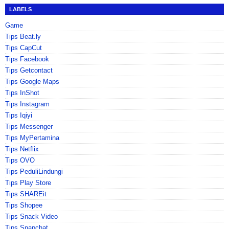
LABELS
Game
Tips Beat.ly
Tips CapCut
Tips Facebook
Tips Getcontact
Tips Google Maps
Tips InShot
Tips Instagram
Tips Iqiyi
Tips Messenger
Tips MyPertamina
Tips Netflix
Tips OVO
Tips PeduliLindungi
Tips Play Store
Tips SHAREit
Tips Shopee
Tips Snack Video
Tips Snapchat