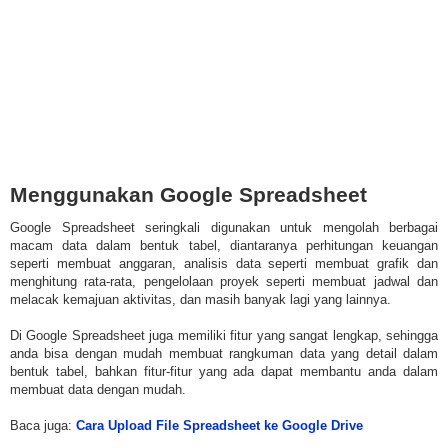
Menggunakan Google Spreadsheet
Google Spreadsheet seringkali digunakan untuk mengolah berbagai
macam data dalam bentuk tabel, diantaranya perhitungan keuangan
seperti membuat anggaran, analisis data seperti membuat grafik dan
menghitung rata-rata, pengelolaan proyek seperti membuat jadwal dan
melacak kemajuan aktivitas, dan masih banyak lagi yang lainnya.
Di Google Spreadsheet juga memiliki fitur yang sangat lengkap, sehingga
anda bisa dengan mudah membuat rangkuman data yang detail dalam
bentuk tabel, bahkan fitur-fitur yang ada dapat membantu anda dalam
membuat data dengan mudah.
Baca juga:
Cara Upload File Spreadsheet ke Google Drive