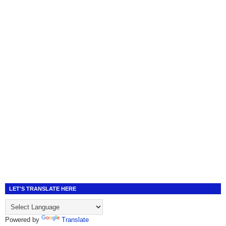
LET'S TRANSLATE HERE
Powered by
Translate