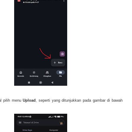
al pilih menu
Upload
, seperti yang ditunjukkan pada gambar di bawah