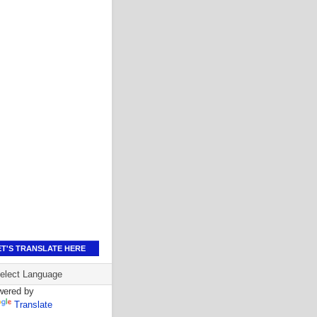
ET'S TRANSLATE HERE
wered by
Translate