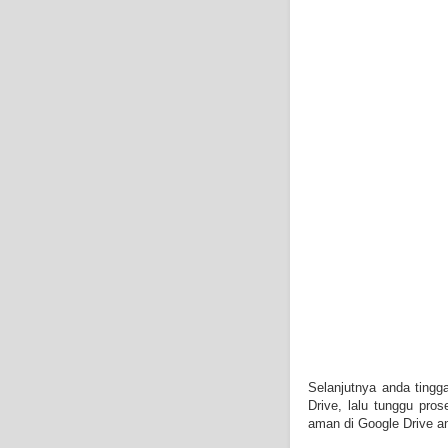
Selanjutnya anda tingg
Drive, lalu tunggu pro
aman di Google Drive a