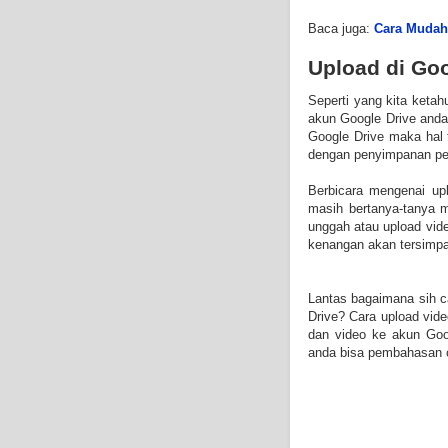
Baca juga:
Cara Mudah 
Upload di Goo
Seperti yang kita keta
akun Google Drive anda,
Google Drive maka hal t
dengan penyimpanan pe
Berbicara mengenai upl
masih bertanya-tanya m
unggah atau upload vide
kenangan akan tersimpa
Lantas bagaimana sih ca
Drive? Cara upload vide
dan video ke akun Goog
anda bisa pembahasan c