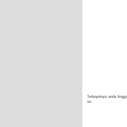
Selanjutnya anda tingg
ini.