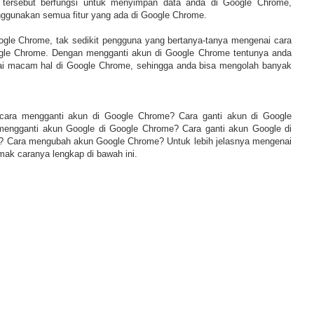
 tersebut berfungsi untuk menyimpan data anda di Google Chrome,
ggunakan semua fitur yang ada di Google Chrome.
gle Chrome, tak sedikit pengguna yang bertanya-tanya mengenai cara
gle Chrome. Dengan mengganti akun di Google Chrome tentunya anda
ai macam hal di Google Chrome, sehingga anda bisa mengolah banyak
cara mengganti akun di Google Chrome? Cara ganti akun di Google
mengganti akun Google di Google Chrome? Cara ganti akun Google di
e? Cara mengubah akun Google Chrome? Untuk lebih jelasnya mengenai
imak caranya lengkap di bawah ini.