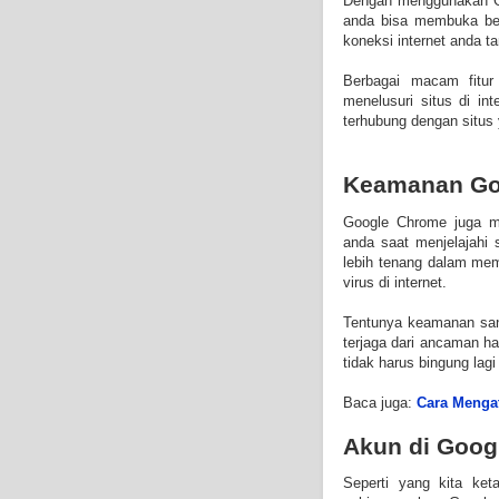
Dengan menggunakan Goo
anda bisa membuka ber
koneksi internet anda t
Berbagai macam fitu
menelusuri situs di in
terhubung dengan situs 
Keamanan Go
Google Chrome juga me
anda saat menjelajahi 
lebih tenang dalam memb
virus di internet.
Tentunya keamanan sang
terjaga dari ancaman h
tidak harus bingung lag
Baca juga:
Cara Menga
Akun di Goog
Seperti yang kita ke