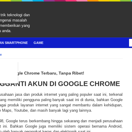
trik teknologi dan
engenai masalah
 memberikan yang
u anda.
AN SMARTPHONE
GAME
me
 di Google Chrome Terbaru, Tanpa Ribet!
GGANTI AKUN DI GOOGLE CHROME
ahaan jasa dan produk internet yang paling populer saat ini, terkenal
yang memiliki pengguna paling banyak saat ini di dunia, bahkan Google
agai produk layanan internet yang sangat membantu dalam kehidupan,
e Maps, Youtube, dan masih banyak lagi yang lainnya.
998, Google terus berkembang hingga sekarang dan menjadi perusahaan
t ini. Bahkan Google juga memiliki sistem operasi bernama Android,
 oleh banyak perangkat keras dan elektronik saat ini.