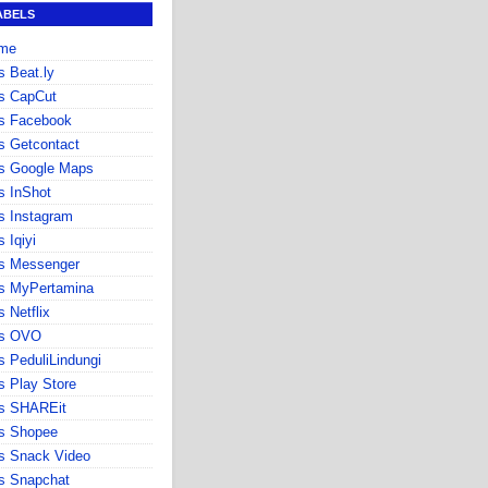
ABELS
me
s Beat.ly
s CapCut
s Facebook
s Getcontact
s Google Maps
s InShot
s Instagram
s Iqiyi
s Messenger
s MyPertamina
s Netflix
ps OVO
s PeduliLindungi
s Play Store
ps SHAREit
s Shopee
s Snack Video
s Snapchat