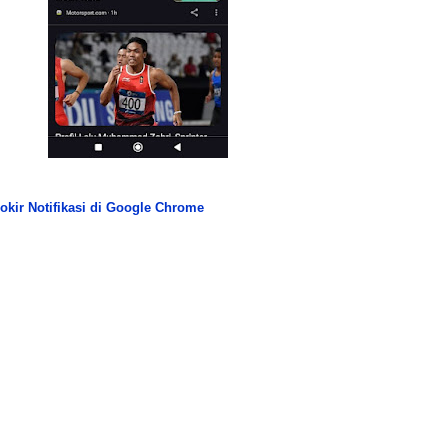
kir Notifikasi di Google Chrome