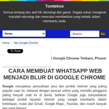
Tomtekno
Semua tentang tips and trik teknologi dan game. Segala solusi mengenai
masalah teknologi dan mencoba memberikan yang terbaik dalam
membantu anda.
Home
›
Tips Google Chrome
TIPS GOOGLE CHROME
Cara Membuat Wa Web Blur di Google Chrome Terbaru, Privasi
Whatsapp jadi Aman!
CARA MEMBUAT WHATSAPP WEB
MENJADI BLUR DI GOOGLE CHROME
Google
merupakan perusahaan jasa dan produk internet yang paling
populer saat ini, terkenal dengan pencari online yang memiliki pengguna
paling banyak saat ini di dunia, bahkan Google juga menyediakan
berbagai produk layanan internet yang sangat membantu dalam
kehidupan, mulai dari Gmail, Google Maps, Youtube, dan masih banyak
lagi yang lainnya.