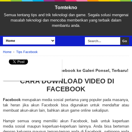
Tomtekno
Semua tentang tips and trik teknologi dan game. Segala solusi mengenai
masalah teknologi dan mencoba memberikan yang terbaik dalam
membantu anda.
Home
›
Tips Facebook
TIPS FACEBOOK
Cara Menyimpan Video di Facebook ke Galeri Ponsel, Terbaru!
CARA DOWNLOAD VIDEO DI
FACEBOOK
Facebook
merupakan media sosial pertama yang populer pada masanya,
tak heran jika akun Facebook bisa digunakan untuk mendaftar atau
membuat akun-akun lain, bahkan akun game online sekalipun.
Hampir semua orang memiliki akun Facebook, baik untuk keperluan
media sosial maupun keperluan-keperluan lainnya. Anda bisa berteman
dengan keluarga maupun teman-teman anda di Facebook, sehingga anda