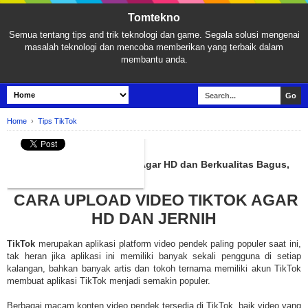
Tomtekno
Semua tentang tips and trik teknologi dan game. Segala solusi mengenai
masalah teknologi dan mencoba memberikan yang terbaik dalam
membantu anda.
Home
›
Tips TikTok
TIPS TIKTOK
2 Cara Upload Video TikTok Agar HD dan Berkualitas Bagus,
Terbaru!
CARA UPLOAD VIDEO TIKTOK AGAR
HD DAN JERNIH
TikTok
merupakan aplikasi platform video pendek paling populer saat ini,
tak heran jika aplikasi ini memiliki banyak sekali pengguna di setiap
kalangan, bahkan banyak artis dan tokoh ternama memiliki akun TikTok
membuat aplikasi TikTok menjadi semakin populer.
Berbagai macam konten video pendek tersedia di TikTok, baik video yang