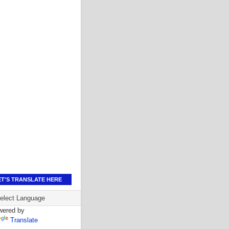
ET'S TRANSLATE HERE
wered by
Translate