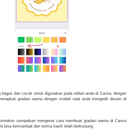
ng bagus dan cocok untuk digunakan pada editan anda di Canva, dengan
nerapkan gradasi warna dengan mudah saat anda mengedit desain di
Tomtekno sampaikan mengenai cara membuat gradasi warna di Canva
ini bisa bermanfaat dan terima kasih telah berkunjung.