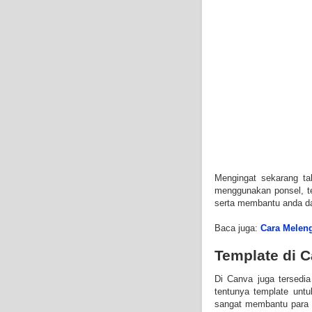
Mengingat sekarang ta
menggunakan ponsel, te
serta membantu anda d
Baca juga:
Cara Melen
Template di 
Di Canva juga tersedi
tentunya template untu
sangat membantu para 