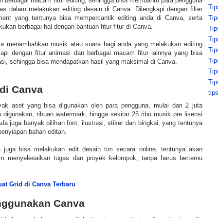
 berbagai macam fitur editing, sehingga bisa membantu para pengguna
Tip
uas dalam melakukan editing desain di Canva. Dilengkapi dengan filter
Tip
ment yang tentunya bisa mempercantik editing anda di Canva, serta
an berbagai hal dengan bantuan fitur-fitur di Canva.
Ti
Tip
bisa menambahkan musik atau suara bagi anda yang melakukan editing
Ti
kapi dengan fitur animasi dan berbagai macam fitur lainnya yang bisa
Ti
asi, sehingga bisa mendapatkan hasil yang maksimal di Canva.
Tip
Tip
di Canva
tip
yak aset yang bisa digunakan oleh para pengguna, mulai dari 2 juta
 digunakan, ribuan watermark, hingga sekitar 25 ribu musik pre lisensi
a juga banyak pilihan font, ilustrasi, stiker dan bingkai, yang tentunya
enyiapan bahan editan.
juga bisa melakukan edit desain tim secara online, tentunya akan
m menyelesaikan tugas dan proyek kelompok, tanpa harus bertemu
at Grid di Canva Terbaru
nggunakan Canva