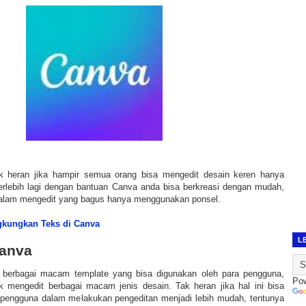
k heran jika hampir semua orang bisa mengedit desain keren hanya
rlebih lagi dengan bantuan Canva anda bisa berkreasi dengan mudah,
alam mengedit yang bagus hanya menggunakan ponsel.
gkungkan Teks di Canva
L
Canva
a berbagai macam template yang bisa digunakan oleh para pengguna,
Po
k mengedit berbagai macam jenis desain. Tak heran jika hal ini bisa
pengguna dalam melakukan pengeditan menjadi lebih mudah, tentunya