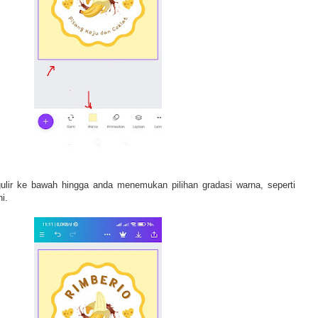
gulir ke bawah hingga anda menemukan pilihan gradasi warna, seperti
i.