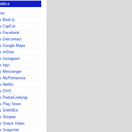
ABELS
me
s Beat.ly
s CapCut
s Facebook
s Getcontact
s Google Maps
s InShot
s Instagram
s Iqiyi
s Messenger
s MyPertamina
s Netflix
ps OVO
s PeduliLindungi
s Play Store
ps SHAREit
s Shopee
s Snack Video
s Snapchat