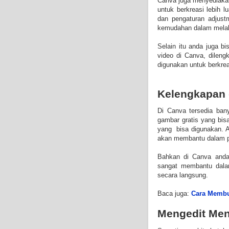
Canva juga menyediakan
untuk berkreasi lebih l
dan pengaturan adjust
kemudahan dalam melakuk
Selain itu anda juga 
video di Canva, dileng
digunakan untuk berkre
Kelengkapan 
Di Canva tersedia ban
gambar gratis yang bisa
yang bisa digunakan. Ad
akan membantu dalam p
Bahkan di Canva anda 
sangat membantu dala
secara langsung.
Baca juga:
Cara Membu
Mengedit Me