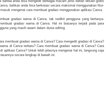
ui bahwa anda bisa mengedit berbagai macam jenis editan desain grafis
anva, bahkan anda bisa berkreasi secara maksimal menggunakan fitur-
, termasuk mengenai cara membuat gradasi menggunakan aplikasi Canva.
mbuat gradasi warna di Canva, tak sedikit pengguna yang bertanya-
embuat gradasi warna di Canva. Hal ini biasanya terjadi pada para
gguna yang masih awam dalam dunia editing.
ara membuat gradasi warna di Canva? Cara mengedit gradasi di Canva?
 warna di Canva terbaru? Cara membuat gradasi warna di Canva? Cara
di aplikasi Canva? Untuk lebih jelasnya mengenai hal ini, langsung saja
asannya secara lengkap di bawah ini.