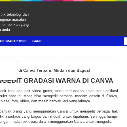
trik teknologi dan
engenai masalah
 memberikan yang
u anda.
AN SMARTPHONE
GAME
si Warna di Canva Terbaru, Mudah dan Bagus!
GEDIT GRADASI WARNA DI CANVA
edit foto dan edit video gratis, serta merupakan salah satu aplikasi
opuler saat ini. Anda bisa mengedit berbagai macam desain di Canva,
 kolase, foto, video, dan masih banyak lagi yang lainnya.
i banyak orang yang menggunakan Canva untuk mengedit berbagai hal,
iki interface yang bagus dan mudah untuk dipahami, sehingga hampir
engan mudah berkreasi dalam menggunakan Canva untuk mengedit.