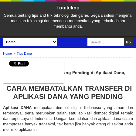
Tomtekno
Semua tentang tips and trik teknologi dan game. Segala solusi mengenai
masalah teknologi dan mencoba memberikan yang terbaik dalam
membantu anda.
Home
›
Tips Dana
TIPS DANA
Cara Membatalkan Transfer yang Pending di Aplikasi Dana,
Pakai Cara Ini!
CARA MEMBATALKAN TRANSFER DI
APLIKASI DANA YANG PENDING
Aplikasi DANA
merupakan dompet digital Indonesia yang aman dan
terpercaya, serta merupakan salah satu aplikasi dompet digital terbaik
dan terpercaya di Indonesia. Dengan kemudahan dari aplikasi dana dalam
memproses banyak transaksi, tak heran jika banyak orang di sekitar anda
memiliki aplikasi ini.