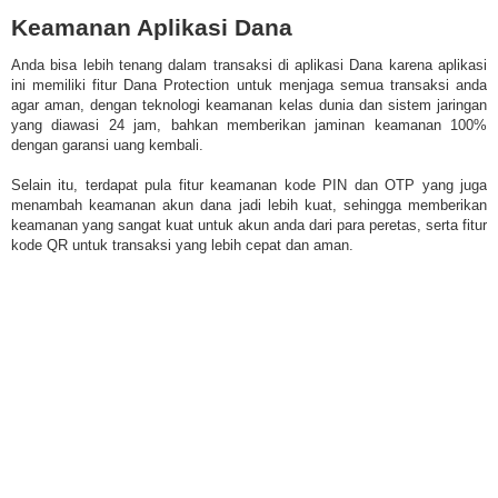
Keamanan Aplikasi Dana
Anda bisa lebih tenang dalam transaksi di aplikasi Dana karena aplikasi
ini memiliki fitur Dana Protection untuk menjaga semua transaksi anda
agar aman, dengan teknologi keamanan kelas dunia dan sistem jaringan
yang diawasi 24 jam, bahkan memberikan jaminan keamanan 100%
dengan garansi uang kembali.
Selain itu, terdapat pula fitur keamanan kode PIN dan OTP yang juga
menambah keamanan akun dana jadi lebih kuat, sehingga memberikan
keamanan yang sangat kuat untuk akun anda dari para peretas, serta fitur
kode QR untuk transaksi yang lebih cepat dan aman.