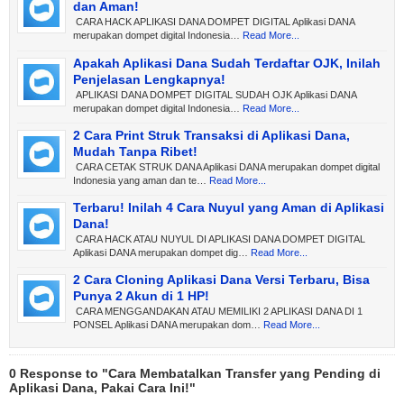
dan Aman!
CARA HACK APLIKASI DANA DOMPET DIGITAL Aplikasi DANA
merupakan dompet digital Indonesia…
Read More...
Apakah Aplikasi Dana Sudah Terdaftar OJK, Inilah
Penjelasan Lengkapnya!
APLIKASI DANA DOMPET DIGITAL SUDAH OJK Aplikasi DANA
merupakan dompet digital Indonesia…
Read More...
2 Cara Print Struk Transaksi di Aplikasi Dana,
Mudah Tanpa Ribet!
CARA CETAK STRUK DANA Aplikasi DANA merupakan dompet digital
Indonesia yang aman dan te…
Read More...
Terbaru! Inilah 4 Cara Nuyul yang Aman di Aplikasi
Dana!
CARA HACK ATAU NUYUL DI APLIKASI DANA DOMPET DIGITAL
Aplikasi DANA merupakan dompet dig…
Read More...
2 Cara Cloning Aplikasi Dana Versi Terbaru, Bisa
Punya 2 Akun di 1 HP!
CARA MENGGANDAKAN ATAU MEMILIKI 2 APLIKASI DANA DI 1
PONSEL Aplikasi DANA merupakan dom…
Read More...
0 Response to "Cara Membatalkan Transfer yang Pending di
Aplikasi Dana, Pakai Cara Ini!"