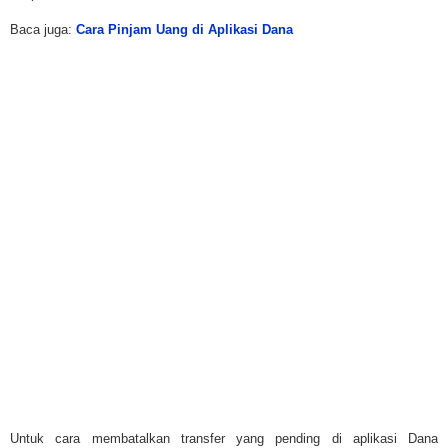
Baca juga:
Cara Pinjam Uang di Aplikasi Dana
Untuk cara membatalkan transfer yang pending di aplikasi Dana