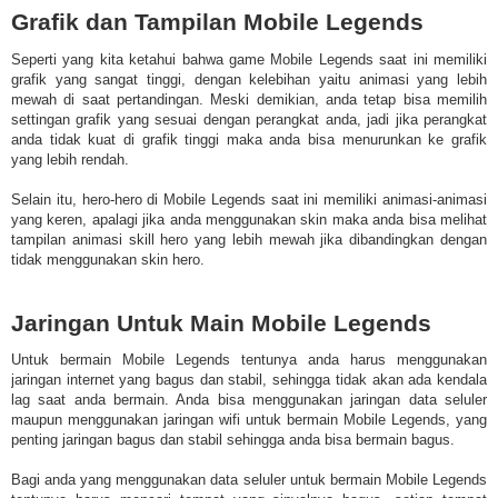
Grafik dan Tampilan Mobile Legends
Seperti yang kita ketahui bahwa game Mobile Legends saat ini memiliki
grafik yang sangat tinggi, dengan kelebihan yaitu animasi yang lebih
mewah di saat pertandingan. Meski demikian, anda tetap bisa memilih
settingan grafik yang sesuai dengan perangkat anda, jadi jika perangkat
anda tidak kuat di grafik tinggi maka anda bisa menurunkan ke grafik
yang lebih rendah.
Selain itu, hero-hero di Mobile Legends saat ini memiliki animasi-animasi
yang keren, apalagi jika anda menggunakan skin maka anda bisa melihat
tampilan animasi skill hero yang lebih mewah jika dibandingkan dengan
tidak menggunakan skin hero.
Jaringan Untuk Main Mobile Legends
Untuk bermain Mobile Legends tentunya anda harus menggunakan
jaringan internet yang bagus dan stabil, sehingga tidak akan ada kendala
lag saat anda bermain. Anda bisa menggunakan jaringan data seluler
maupun menggunakan jaringan wifi untuk bermain Mobile Legends, yang
penting jaringan bagus dan stabil sehingga anda bisa bermain bagus.
Bagi anda yang menggunakan data seluler untuk bermain Mobile Legends