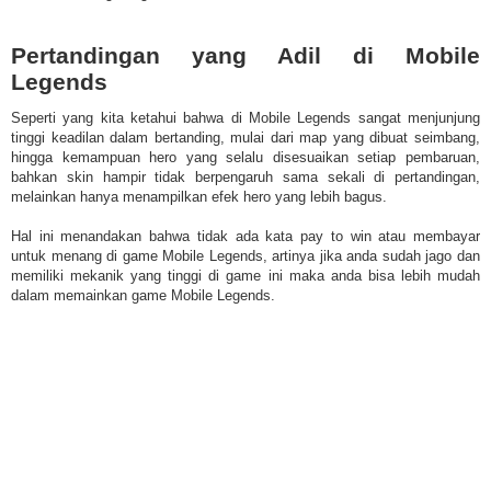
Pertandingan yang Adil di Mobile
Legends
Seperti yang kita ketahui bahwa di Mobile Legends sangat menjunjung
tinggi keadilan dalam bertanding, mulai dari map yang dibuat seimbang,
hingga kemampuan hero yang selalu disesuaikan setiap pembaruan,
bahkan skin hampir tidak berpengaruh sama sekali di pertandingan,
melainkan hanya menampilkan efek hero yang lebih bagus.
Hal ini menandakan bahwa tidak ada kata pay to win atau membayar
untuk menang di game Mobile Legends, artinya jika anda sudah jago dan
memiliki mekanik yang tinggi di game ini maka anda bisa lebih mudah
dalam memainkan game Mobile Legends.