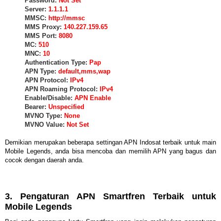
Password:
Not Set
Server:
1.1.1.1
MMSC:
http://mmsc
MMS Proxy:
140.227.159.65
MMS Port:
8080
MC:
510
MNC:
10
Authentication Type:
Pap
APN Type:
default,mms,wap
APN Protocol:
IPv4
APN Roaming Protocol:
IPv4
Enable/Disable:
APN Enable
Bearer:
Unspecified
MVNO Type:
None
MVNO Value:
Not Set
Demikian merupakan beberapa settingan APN Indosat terbaik untuk main
Mobile Legends, anda bisa mencoba dan memilih APN yang bagus dan
cocok dengan daerah anda.
3. Pengaturan APN Smartfren Terbaik untuk
Mobile Legends